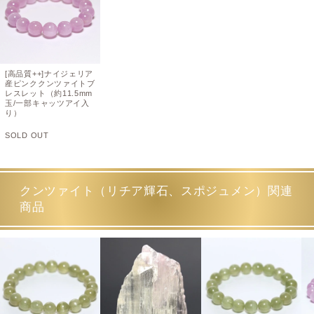
[高品質++]ナイジェリア
産ピンククンツァイトブ
レスレット（約11.5mm
玉/一部キャッツアイ入
り）
SOLD OUT
クンツァイト（リチア輝石、スポジュメン）関連
商品