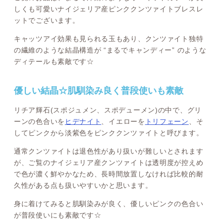
しくも可愛いナイジェリア産ピンククンツァイトブレスレ
ットでございます。
キャッツアイ効果も見られる玉もあり、クンツァイト独特
の繊維のような結晶構造が “まるでキャンディー” のような
ディテールも素敵です☆
優しい結晶☆肌馴染み良く普段使いも素敵
リチア輝石(スポジュメン、スポデューメン)の中で、グリ
ーンの色合いを
ヒデナイト
、イエローを
トリフェーン
、そ
してピンクから淡紫色をピンククンツァイトと呼びます。
通常クンツァイトは退色性があり扱いが難しいとされます
が、ご覧のナイジェリア産クンツァイトは透明度が控えめ
で色が濃く鮮やかなため、長時間放置しなければ比較的耐
久性がある点も扱いやすいかと思います。
身に着けてみると肌馴染みが良く、優しいピンクの色合い
が普段使いにも素敵です☆