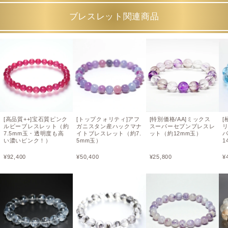
ブレスレット関連商品
[高品質++]宝石質ピンク
[トップクォリティ]アフ
[特別価格/AA]ミックス
ルビーブレスレット（約
ガニスタン産ハックマナ
スーパーセブンブレスレ
7.5mm玉・透明度も高
イトブレスレット（約7.
ット（約12mm玉）
い濃いピンク！）
5mm玉）
1
¥
92,400
¥
50,400
¥
25,800
¥