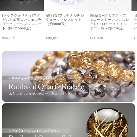
[トップクォリティ]マダ
[高品質]プラチナルチル
[高品質+]クリアティフ
[
ガスカル産エンジェルラ
クォーツブレスレット
ァニーストーンブレスレ
ダークォーツブレスレッ
（約9mm玉）
ット/フローライトイン
ト（約12.5mm玉）
オパール（約8mm玉）
2
¥
65,000
¥
95,000
¥
11,200
¥