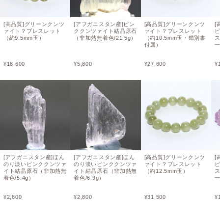
[高品質]グリーンクンツ
[アフガニスタン産]ピン
[高品質]グリーンクンツ
[
ァイト？ブレスレット
ククンツァイト結晶原石
ァイト？ブレスレット
（約9.5mm玉）
（非加熱無着色/21.5g）
（約10.5mm玉・鑑別書
ス
付属）
¥
18,600
¥
5,800
¥
27,600
¥
[アフガニスタン産]ほん
[アフガニスタン産]ほん
[高品質]グリーンクンツ
[
のり淡いピンククンツァ
のり淡いピンククンツァ
ァイト？ブレスレット
イト結晶原石（非加熱無
イト結晶原石（非加熱無
（約12.5mm玉）
ス
着色/5.4g）
着色/6.9g）
¥
2,800
¥
2,800
¥
31,500
¥