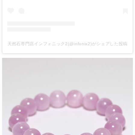
天然石専門店インフォニック2(@infonix2)がシェアした投稿