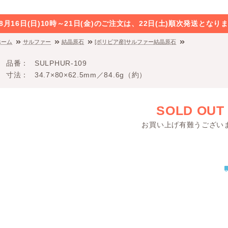
8月16日(日)10時～21日(金)のご注文は、22日(土)順次発送と
ホーム
サルファー
結晶原石
[ボリビア産]サルファー結晶原石
品番
SULPHUR-109
寸法
34.7×80×62.5mm／84.6g（約）
SOLD OUT
お買い上げ有難うござい