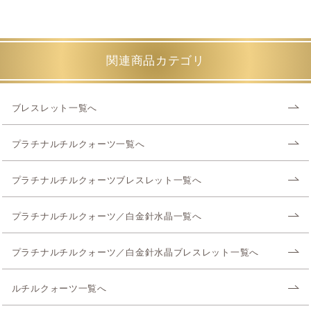
関連商品カテゴリ
ブレスレット一覧へ
プラチナルチルクォーツ一覧へ
プラチナルチルクォーツブレスレット一覧へ
プラチナルチルクォーツ／白金針水晶一覧へ
プラチナルチルクォーツ／白金針水晶ブレスレット一覧へ
ルチルクォーツ一覧へ