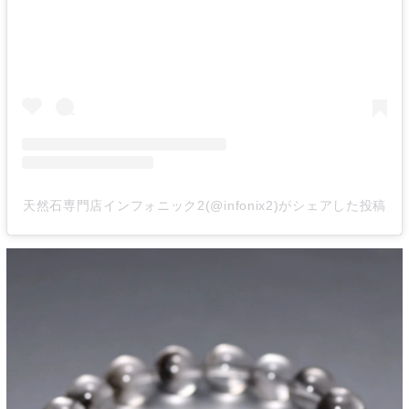
天然石専門店インフォニック2(@infonix2)がシェアした投稿