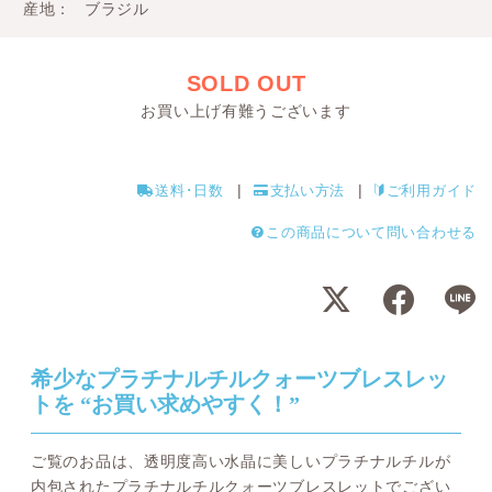
産地
ブラジル
SOLD OUT
お買い上げ有難うございます
送料･日数
支払い方法
ご利用ガイド
この商品について問い合わせる
希少なプラチナルチルクォーツブレスレッ
トを “お買い求めやすく！”
ご覧のお品は、透明度高い水晶に美しいプラチナルチルが
内包されたプラチナルチルクォーツブレスレットでござい