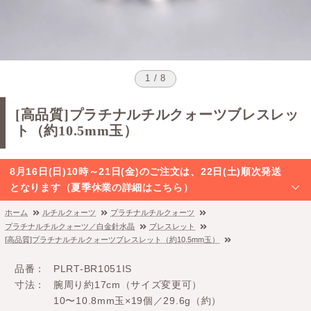
1 / 8
[高品質]プラチナルチルクォーツブレスレッ
ト（約10.5mm玉）
8月16日(日)10時～21日(金)のご注文は、22日(土)順次発送
となります（夏季休業の詳細はこちら）
ホーム
ルチルクォーツ
プラチナルチルクォーツ
プラチナルチルクォーツ／白金針水晶
ブレスレット
[高品質]プラチナルチルクォーツブレスレット（約10.5mm玉）
品番
PLRT-BR1051IS
寸法
腕周り約17cm（サイズ変更可）
10〜10.8mm玉×19個／29.6g（約）