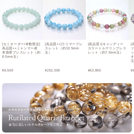
[セミオーダー/本数限定]
[高品質++]ラリマーブレ
[高品質+]キャンディー
[
高品質++ミャンマー産
スレット（約10.5mm
カラートルマリンブレス
本翡翠ブレスレット（約
玉）
レット（約7.5mm玉）
8.5mm玉）
オ
¥
9,500
¥
252,000
¥
63,800
¥