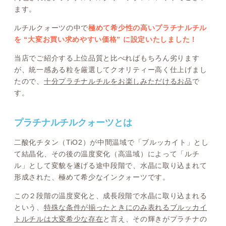
ます。
ルチルクォーツの中で
極めて希少性の高いプラチナルチル
を “大変お買い求めやすい価格” に設定いたしました！
当店でご紹介する上位品質と比べればもちろん劣ります
が、統一感ある粒を厳選してクオリティー高く仕上げまし
たので、
十分プラチナルチルをお楽しみただけるお品
で
す。
プラチナルチルクォーツとは
二酸化チタン（TiO2）が中間温域で「ブルッカイト」とし
て結晶化、その後の温度変化（高温域）によって「ルチ
ル」として変貌を遂げる途中段階で、水晶に取り込まれて
形成された、極めて希少なインクォーツです。
この２段階の温度変化と、成長段階で水晶に取り込まれる
という、
特殊な条件が揃ったときにのみ表れるブルッカイ
トルチルは大変希少な存在
と言え、その輝きがプラチナの