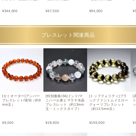
¥
344,000
¥
67,500
¥
94,000
¥
ブレスレット関連商品
[セミオーダー]アンバー
[特別価格/3A]インド/マ
[トップクォリティ]ブラ
[
ブレスレット/琥珀（約8
ニハール産ヒマラヤ水晶
ックファントムイエロー
mm玉）
ブレスレット（約13mm
クォーツブレスレット
ッ
玉・ミックスタイプ）
（約13.5mm玉）
¥
9,000
¥
28,800
¥
159,000
¥