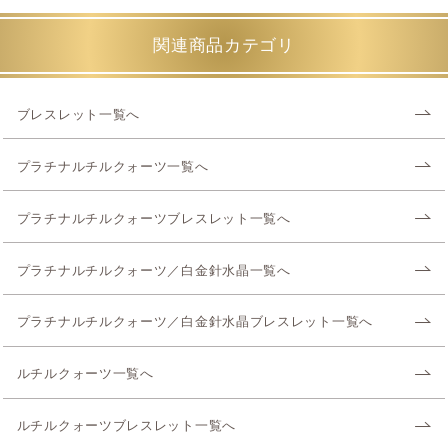
関連商品カテゴリ
ブレスレット一覧へ
プラチナルチルクォーツ一覧へ
プラチナルチルクォーツブレスレット一覧へ
プラチナルチルクォーツ／白金針水晶一覧へ
プラチナルチルクォーツ／白金針水晶ブレスレット一覧へ
ルチルクォーツ一覧へ
ルチルクォーツブレスレット一覧へ