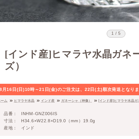
1 / 5
[インド産]ヒマラヤ水晶ガネ
ズ）
8月16日(日)10時～21日(金)のご注文は、22日(土)順次発送と
ホーム
ヒマラヤ水晶
インド産
ガネーシャ（神像）
[インド産]ヒマラヤ水晶
品番
INHM-GNZ006IS
寸法
H34.6×W22.8×D19.0（mm）19.0g
産地
インド