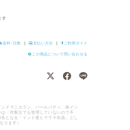
ます
送料･日数
支払い方法
ご利用ガイド
この商品について問い合わせる
インドマニカラン、パールバティ、南イン
かは「作製主でも管理していないので不
称名となる「インド産ヒマラヤ水晶」とし
となります）