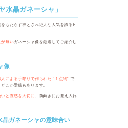
ヤ水晶ガネーシャ」
益をもたらす神とされ絶大な人気を誇るヒ
れが無い
ガネーシャ像を厳選してご紹介し
ャ像
人による手彫りで作られた “１点物”
で
とどこか愛嬌もあります。
会いと直感を大切に
、前向きにお迎え入れ
ヤ水晶ガネーシャの意味合い