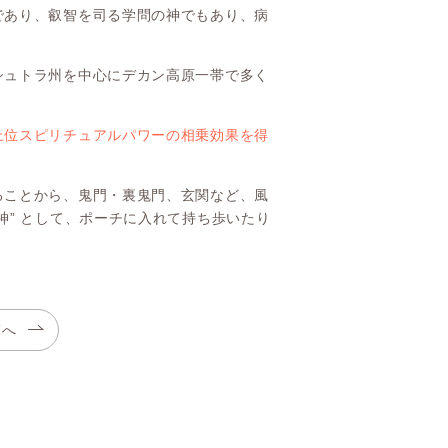
であり、叡智を司る学問の神でもあり、病
シュトラ州を中心にデカン高原一帯で多く
上位スピリチュアルパワーの相乗効果を得
ることから、鬼門・裏鬼門、玄関など、風
神” として、ポーチに入れて持ち歩いたり
覧へ