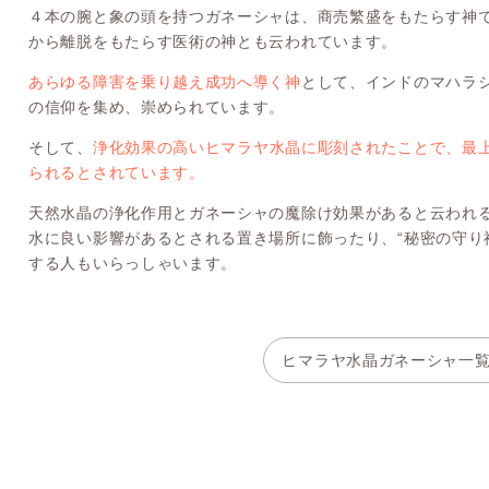
４本の腕と象の頭を持つガネーシャは、商売繁盛をもたらす神
から離脱をもたらす医術の神とも云われています。
あらゆる障害を乗り越え成功へ導く神
として、インドのマハラ
の信仰を集め、崇められています。
そして、
浄化効果の高いヒマラヤ水晶に彫刻されたことで、最
られるとされています。
天然水晶の浄化作用とガネーシャの魔除け効果があると云われ
水に良い影響があるとされる置き場所に飾ったり、“秘密の守り
する人もいらっしゃいます。
ヒマラヤ水晶ガネーシャ一