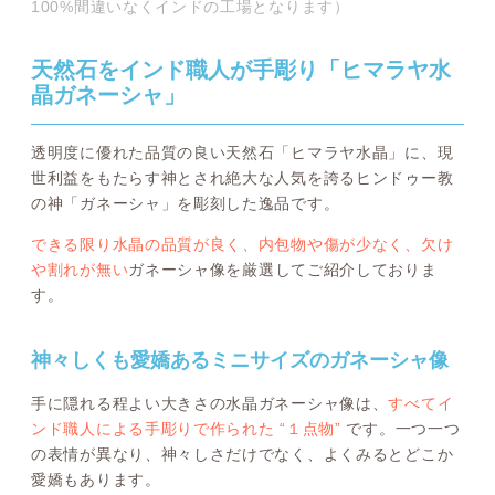
100%間違いなくインドの工場となります）
天然石をインド職人が手彫り「ヒマラヤ水
晶ガネーシャ」
透明度に優れた品質の良い天然石「ヒマラヤ水晶」に、現
世利益をもたらす神とされ絶大な人気を誇るヒンドゥー教
の神「ガネーシャ」を彫刻した逸品です。
できる限り水晶の品質が良く、内包物や傷が少なく、欠け
や割れが無い
ガネーシャ像を厳選してご紹介しておりま
す。
神々しくも愛嬌あるミニサイズのガネーシャ像
手に隠れる程よい大きさの水晶ガネーシャ像は、
すべてイ
ンド職人による手彫りで作られた “１点物”
です。一つ一つ
の表情が異なり、神々しさだけでなく、よくみるとどこか
愛嬌もあります。