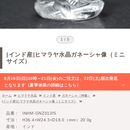
1 / 5
[インド産]ヒマラヤ水晶ガネーシャ像（ミニ
サイズ）
8月16日(日)10時～21日(金)のご注文は、22日(土)順次発送
となります（夏季休業の詳細はこちら）
ホーム
ヒマラヤ水晶
インド産
ガネーシャ（神像）
[インド産]ヒマラヤ水晶ガネーシャ像（ミニサイズ）
品番
INHM-GNZ013IS
寸法
H36.4×W24.3×D19.0（mm）20.0g
産地
インド