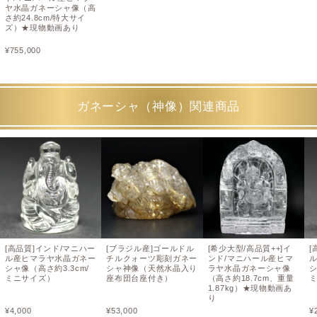
ヤ水晶ガネーシャ像（高
さ約24.8cm/特大サイ
ズ）★現物動画あり
¥
755,000
ガネーシャ（神像）関連商品
[高品質]インド/マニハー
[ブラジル産]ゴールドル
[希少大型/高品質++]イ
[
ル産ヒマラヤ水晶ガネー
チルクォーツ彫刻ガネー
ンド/マニハール産ヒマ
シャ像（高さ約3.3cm/
シャ神像（天然水晶入り
ラヤ水晶ガネーシャ像
シ
ミニサイズ）
座布団台座付き）
（高さ約18.7cm、重量
1.87kg）★現物動画あ
り
¥
4,000
¥
53,000
¥