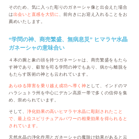
そのため、気に入った彫りのガネーシャ像と出会えた場合
は
出会いと直感を大切に
、前向きにお迎え入れることをお
薦めいたします。
“学問の神、商売繁盛、無病息災” ヒマラヤ水晶
ガネーシャの意味合い
４本の腕と象の頭を持つガネーシャは、商売繁盛をもたら
す神であり、叡智を司る学問の神でもあり、病から離脱を
もたらす医術の神とも云われています。
あらゆる障害を乗り越え成功へ導く神
として、インドのマ
ハラシュトラ州を中心にデカン高原一帯で多くの信仰を集
め、崇められています。
そして、
浄化効果の高いヒマラヤ水晶に彫刻されたこと
で、最上位スピリチュアルパワーの相乗効果を得られると
されています。
天然水晶の浄化作用とガネーシャの魔除け効果があると云