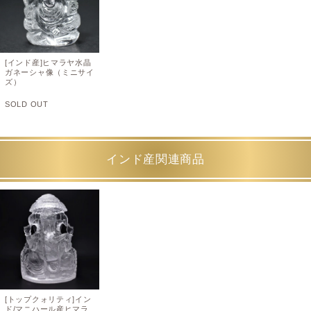
[インド産]ヒマラヤ水晶
ガネーシャ像（ミニサイ
ズ）
SOLD OUT
インド産関連商品
[トップクォリティ]イン
ド/マニハール産ヒマラ