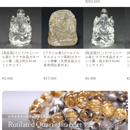
¥
282,000
[高品質]インド/マニハー
[ブラジル産]ゴールドル
[高品質]インド/マニハー
[
ル産ヒマラヤ水晶ガネー
チルクォーツ彫刻ガネー
ル産ヒマラヤ水晶ガネー
シャ像（高さ約3.0cm/
シャ神像（天然水晶入り
シャ像（高さ約3.0cm/
シ
ミニサイズ）
座布団台座付き）
ミニサイズ）
¥
3,400
¥
27,000
¥
3,400
¥