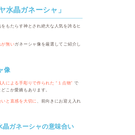
ヤ水晶ガネーシャ」
益をもたらす神とされ絶大な人気を誇るヒ
れが無い
ガネーシャ像を厳選してご紹介し
ャ像
人による手彫りで作られた “１点物”
で
とどこか愛嬌もあります。
会いと直感を大切に
、前向きにお迎え入れ
ヤ水晶ガネーシャの意味合い