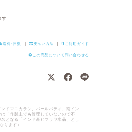
ます
送料･日数
支払い方法
ご利用ガイド
この商品について問い合わせる
インドマニカラン、パールバティ、南イン
かは「作製主でも管理していないので不
称名となる「インド産ヒマラヤ水晶」とし
となります）