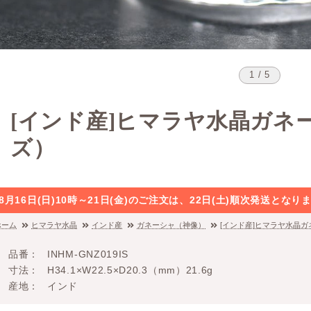
1 / 5
[インド産]ヒマラヤ水晶ガネ
ズ）
8月16日(日)10時～21日(金)のご注文は、22日(土)順次発送と
ホーム
ヒマラヤ水晶
インド産
ガネーシャ（神像）
[インド産]ヒマラヤ水晶
品番
INHM-GNZ019IS
寸法
H34.1×W22.5×D20.3（mm）21.6g
産地
インド