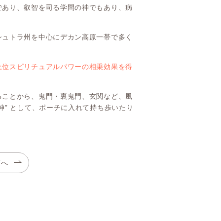
であり、叡智を司る学問の神でもあり、病
シュトラ州を中心にデカン高原一帯で多く
上位スピリチュアルパワーの相乗効果を得
ることから、鬼門・裏鬼門、玄関など、風
神” として、ポーチに入れて持ち歩いたり
覧へ