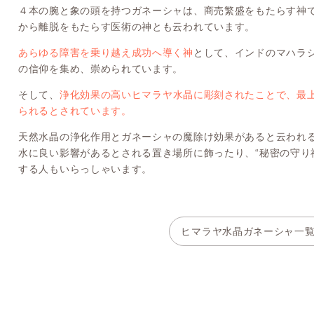
４本の腕と象の頭を持つガネーシャは、商売繁盛をもたらす神
から離脱をもたらす医術の神とも云われています。
あらゆる障害を乗り越え成功へ導く神
として、インドのマハラ
の信仰を集め、崇められています。
そして、
浄化効果の高いヒマラヤ水晶に彫刻されたことで、最
られるとされています。
天然水晶の浄化作用とガネーシャの魔除け効果があると云われ
水に良い影響があるとされる置き場所に飾ったり、“秘密の守り
する人もいらっしゃいます。
ヒマラヤ水晶ガネーシャ一