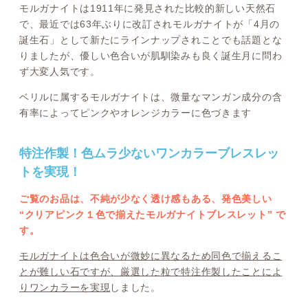
モルガナイトは1911年に発見された比較的新しい天然石
で、最近では63年ぶりに改訂されモルガナイトが「4月の
誕生石」として新たにラインナップされことでも話題とな
りましたが、優しい色合いが肌馴染みも良く誕生月に問わ
ず大変人気です。
ベリルに属するモルガナイトは、微量なマンガン成分の含
有率によってピンクやオレンジカラーに色づきます
特注作製！色ムラ少ないワンカラーブレスレッ
トを実現！
ご覧のお品は、不純が少なく透け感もある、発色美しい
“クリアピンク１色で揃えたモルガナイトブレスレット” で
す。
モルガナイトは色合いが微妙に異なるため同色で揃えるこ
とが難しい石ですが、厳選した粒で特注作製したことによ
りワンカラーを実現
しました。