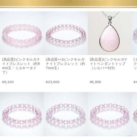
[高品質]ピンクモルガナ
[高品質++]ピンクモルガ
[高品質]ピンクモルガナ
[
イトブレスレット（約8
ナイトブレスレット（約
イトペンダントトップ
mm玉・ミルキータイ
7mm玉）
（シルバー925）
ッ
プ）
¥
9,100
¥
23,900
¥
6,800
¥