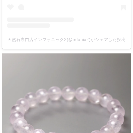
天然石専門店インフォニック2(@infonix2)がシェアした投稿