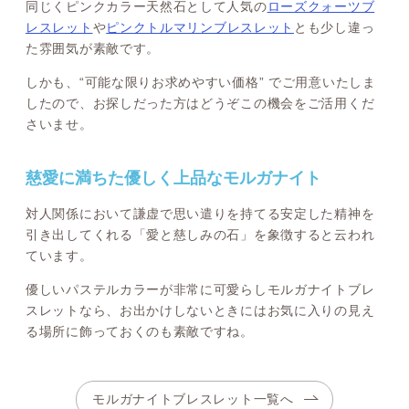
同じくピンクカラー天然石として人気の
ローズクォーツブ
レスレット
や
ピンクトルマリンブレスレット
とも少し違っ
た雰囲気が素敵です。
しかも、“可能な限りお求めやすい価格” でご用意いたしま
したので、お探しだった方はどうぞこの機会をご活用くだ
さいませ。
慈愛に満ちた優しく上品なモルガナイト
対人関係において謙虚で思い遣りを持てる安定した精神を
引き出してくれる「愛と慈しみの石」を象徴すると云われ
ています。
優しいパステルカラーが非常に可愛らしモルガナイトブレ
スレットなら、お出かけしないときにはお気に入りの見え
る場所に飾っておくのも素敵ですね。
モルガナイトブレスレット一覧へ