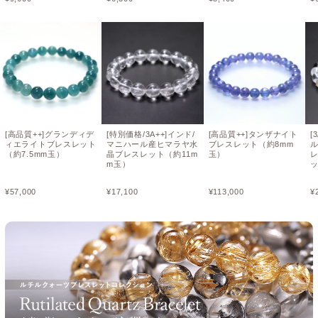
[高品質++]グランディデ
[特別価格/3A++]インド/
[高品質++]タンザナイト
[
ィエライトブレスレット
マニハール産ヒマラヤ水
ブレスレット（約8mm
（約7.5mm玉）
晶ブレスレット（約11m
玉）
レ
m玉）
¥
57,000
¥
17,100
¥
113,000
¥