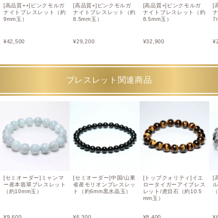
[高品質++]ピンクモルガ
[高品質+]ピンクモルガ
[高品質+]ピンクモルガ
[
ナイトブレスレット（約
ナイトブレスレット（約
ナイトブレスレット（約
9mm玉）
8.5mm玉）
8.5mm玉）
7
¥
42,500
¥
29,200
¥
32,900
¥
ブレスレット関連商品
[セミオーダー]ミャンマ
[セミオーダー]中国/山東
[トップクォリティ]イエ
[
ー産本翡翠ブレスレット
省産モリオンブレスレッ
ロータイガーアイブレス
（約10mm玉）
ト（約6mm黒水晶玉）
レット/虎目石（約10.5
（
mm玉）
¥
9,600
¥
6,300
¥
8,400
¥