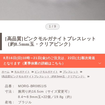
1 / 9
[高品質]ピンクモルガナイトブレスレット
（約8.5mm玉・クリアピンク）
8月16日(日)10時～21日(金)のご注文は、22日(土)順次発送
となります（夏季休業の詳細はこちら）
ホーム
モルガナイト
ピンクモルガナイト
ブレスレット
[高品質]ピンクモルガナイトブレスレット（約8.5mm玉・クリアピンク）
品番
MORG-BR0851IS
寸法
腕周り約16.5cm（サイズ変更可）
8.4〜8.9mm玉×22個／19.8g（約）
産地
ブラジル