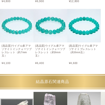
¥
4,800
¥
6,900
¥
12,800
[高品質]ウイグル産アマ
[高品質]ウイグル産アマ
[高品質]ウイグル産アマ
ゾナイトインクォーツブ
ゾナイトインクォーツブ
ゾナイトブレスレット
レスレット（約7mm
レスレット（約9mm
（約8mm玉）
玉）
玉）
¥
4,100
¥
6,400
¥
4,600
結晶原石関連商品