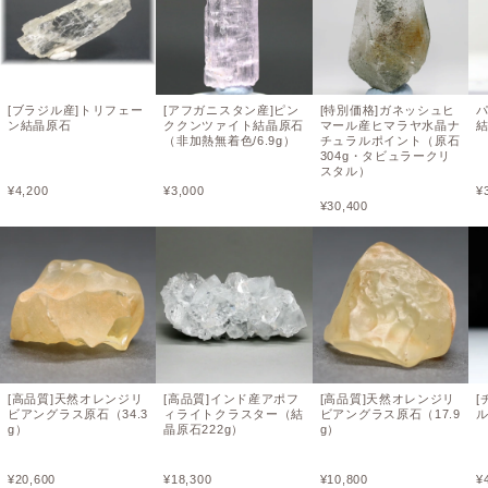
[ブラジル産]トリフェー
[アフガニスタン産]ピン
[特別価格]ガネッシュヒ
ン結晶原石
ククンツァイト結晶原石
マール産ヒマラヤ水晶ナ
結
（非加熱無着色/6.9g）
チュラルポイント（原石
304g・タビュラークリ
スタル）
¥
4,200
¥
3,000
¥
¥
30,400
[高品質]天然オレンジリ
[高品質]インド産アポフ
[高品質]天然オレンジリ
[
ビアングラス原石（34.3
ィライトクラスター（結
ビアングラス原石（17.9
ル
g）
晶原石222g）
g）
¥
20,600
¥
18,300
¥
10,800
¥