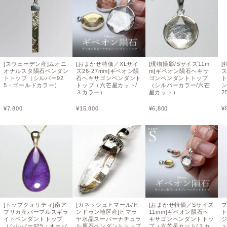
[スウェーデン産]ムオニ
[おまかせ特価／XLサイ
[現物撮影/Sサイズ11m
[
オナルスタ隕石ペンダン
ズ26-27mm]ギベオン隕
m]ギベオン隕石ヘキサ
トトップ（シルバー92
石ヘキサゴンペンダント
ゴンペンダントトップ
5・ゴールドカラー）
トップ（六芒星カット/
（シルバーカラー/六芒
３カラー）
星カット）
2
¥
7,800
¥
15,800
¥
6,800
¥
[トップクォリティ]南ア
[ガネッシュヒマール/ヒ
[おまかせ特価／Sサイズ
フリカ産パープルスギラ
ンドゥン地区産]ヒマラ
11mm]ギベオン隕石ヘ
イトペンダントトップ
ヤ水晶スーパーナチュラ
キサゴンペンダントトッ
ジ
（シルバー925・オーバ
ル原石ペンダントトップ
プ（六芒星カット/３カ