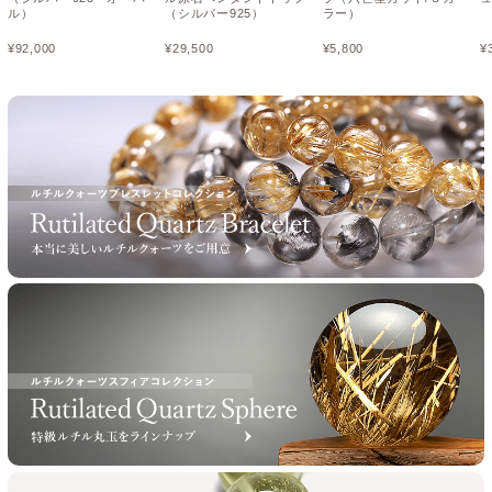
ル）
（シルバー925）
ラー）
¥
92,000
¥
29,500
¥
5,800
¥