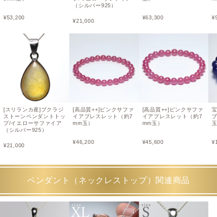
（シルバー925）
¥
53,200
¥
63,300
¥
¥
21,000
[スリランカ産]プクラジ
[高品質++]ピンクサファ
[高品質++]ピンクサファ
ストーンペンダントトッ
イアブレスレット（約7
イアブレスレット（約7
ブ
プ/イエローサファイア
mm玉）
mm玉）
（シルバー925）
¥
46,200
¥
45,600
¥
¥
21,000
ペンダント（ネックレストップ）関連商品