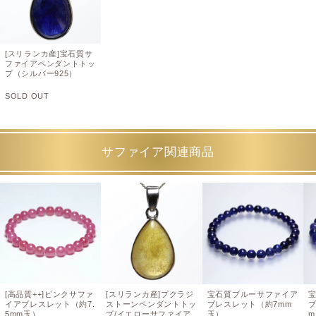
[スリランカ産]宝石質サ
ファイアペンダントトッ
プ（シルバー925）
SOLD OUT
サファイア関連商品
[高品質++]ピンクサファ
[スリランカ産]プクラジ
宝石質ブルーサファイア
イアブレスレット（約7.
ストーンペンダントトッ
ブレスレット（約7mm
ブ
5mm玉）
プ/イエローサファイア
玉）