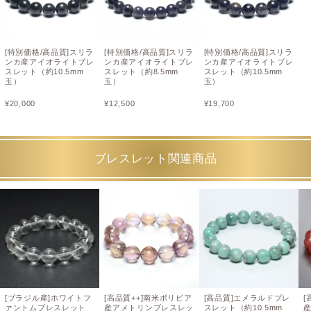
[特別価格/高品質]スリラ
[特別価格/高品質]スリラ
[特別価格/高品質]スリラ
ンカ産アイオライトブレ
ンカ産アイオライトブレ
ンカ産アイオライトブレ
スレット（約10.5mm
スレット（約8.5mm
スレット（約10.5mm
玉）
玉）
玉）
¥
20,000
¥
12,500
¥
19,700
ブレスレット関連商品
[ブラジル産]ホワイトフ
[高品質++]南米ボリビア
[高品質]エメラルドブレ
[
ァントムブレスレット
産アメトリンブレスレッ
スレット（約10.5mm