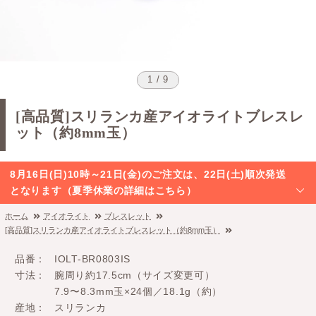
1 / 9
[高品質]スリランカ産アイオライトブレスレ
ット（約8mm玉）
8月16日(日)10時～21日(金)のご注文は、22日(土)順次発送
となります（夏季休業の詳細はこちら）
ホーム
アイオライト
ブレスレット
[高品質]スリランカ産アイオライトブレスレット（約8mm玉）
品番
IOLT-BR0803IS
寸法
腕周り約17.5cm（サイズ変更可）
7.9〜8.3mm玉×24個／18.1g（約）
産地
スリランカ