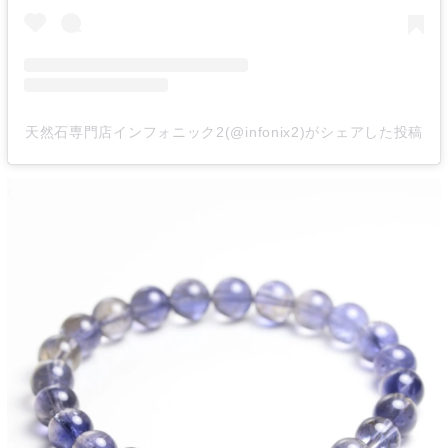
天然石専門店インフォニック2(@infonix2)がシェアした投稿