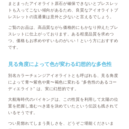
まとまったアイオライト原石が確保できないとブレスレッ
トも入ってこない傾向があるため、良質なアイオライトブ
レスレットの流通量は意外と少ないと言えるでしょう。
ご覧のお品は、高品質ながら価格的にもかなり抑えたブレ
スレットに仕上がっております。ある程度品質を求めつ
つ、価格もお求めやすいものがいい！という方におすすめ
です。
見る角度によって色が変わる幻想的な多色性
別名カラーチェンジアイオライトとも呼ばれる、見る角度
によって青〜紫色や黄〜褐色に変わる “多色性のあるコー
ディエライト” は、実に幻想的です。
大航海時代のバイキングは、この性質を利用して太陽の位
置を把握し進むべき道を決めていたという伝説も残されて
いるそうです。
つい見惚れてしまう美しさを、どうぞご堪能くださいま