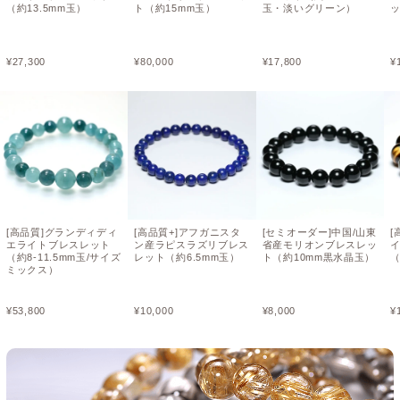
（約13.5mm玉）
ト（約15mm玉）
玉・淡いグリーン）
ッ
¥
27,300
¥
80,000
¥
17,800
¥
[高品質]グランディディ
[高品質+]アフガニスタ
[セミオーダー]中国/山東
[
エライトブレスレット
ン産ラピスラズリブレス
省産モリオンブレスレッ
（約8-11.5mm玉/サイズ
レット（約6.5mm玉）
ト（約10mm黒水晶玉）
（
ミックス）
¥
53,800
¥
10,000
¥
8,000
¥