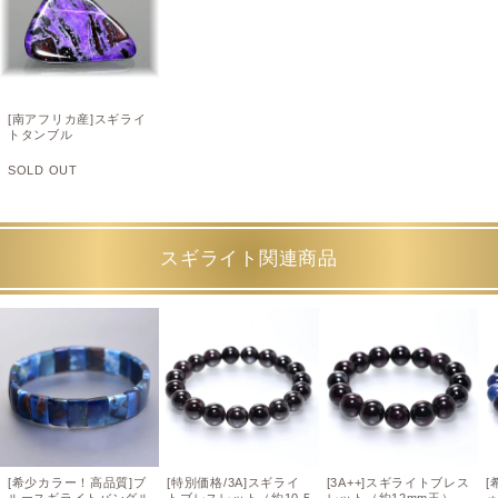
[南アフリカ産]スギライ
トタンブル
SOLD OUT
スギライト関連商品
[希少カラー！高品質]ブ
[特別価格/3A]スギライ
[3A++]スギライトブレス
ルースギライトバングル
トブレスレット（約10.5
レット（約12mm玉）