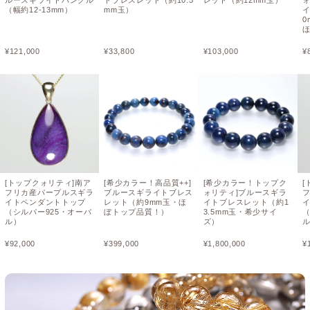
（幅約12-13mm）
mm玉）
0
¥
121,000
¥
33,800
¥
103,000
¥
[トップクォリティ]南ア
[希少カラー！高品質++]
[希少カラー！トップク
[
フリカ産パープルスギラ
ブルースギライトブレス
ォリティ]ブルースギラ
イトペンダントトップ
レット（約9mm玉・ほ
イトブレスレット（約1
（シルバー925・オーバ
ぼトップ品質！）
3.5mm玉・希少サイ
（
ル）
ズ）
¥
92,000
¥
399,000
¥
1,800,000
¥