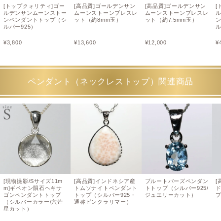
[トップクォリティ]ゴー
[高品質]ゴールデンサン
[高品質]ゴールデンサン
[
ルデンサンムーンストー
ムーンストーンブレスレ
ムーンストーンブレスレ
ンペンダントトップ（シ
ット（約8mm玉）
ット（約7.5mm玉）
ルバー925）
ル
¥
3,800
¥
13,600
¥
12,000
¥
ペンダント（ネックレストップ）関連商品
[現物撮影/Sサイズ11m
[高品質]インドネシア産
ブルートパーズペンダン
[
m]ギベオン隕石ヘキサ
トムソナイトペンダント
トトップ（シルバー925/
ゴンペンダントトップ
トップ（シルバー925・
ジュエリーカット）
プ
（シルバーカラー/六芒
通称ピンクラリマー）
星カット）