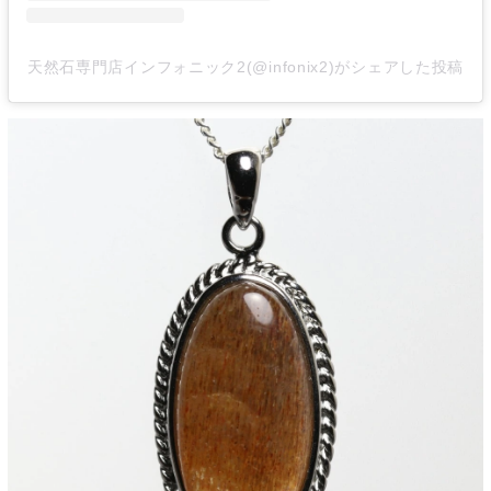
天然石専門店インフォニック2(@infonix2)がシェアした投稿