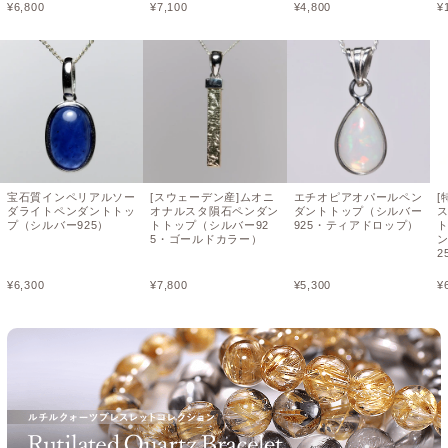
¥
6,800
¥
7,100
¥
4,800
¥
宝石質インペリアルソー
[スウェーデン産]ムオニ
エチオピアオパールペン
[
ダライトペンダントトッ
オナルスタ隕石ペンダン
ダントトップ（シルバー
プ（シルバー925）
トトップ（シルバー92
925・ティアドロップ）
5・ゴールドカラー）
2
¥
6,300
¥
7,800
¥
5,300
¥