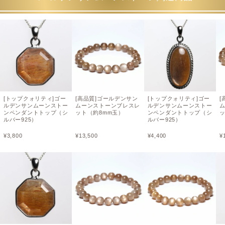
[トップクォリティ]ゴー
[高品質]ゴールデンサン
[トップクォリティ]ゴー
[
ルデンサンムーンストー
ムーンストーンブレスレ
ルデンサンムーンストー
ンペンダントトップ（シ
ット（約8mm玉）
ンペンダントトップ（シ
ッ
ルバー925）
ルバー925）
¥
3,800
¥
13,500
¥
4,400
¥