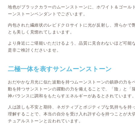
地色がブラックカラーのムーンストーンに、ホワイト＆ゴール
ーンストーンペンダントでございます。
内包された繊維状のレピドクロサイトに光が反射し、滑らかで
とも美しく見惚れてしまいます。
より身近にご堪能いただけるよう、品質に見合わないほど可能
是非ご検討くださいませ。
二極一体を表すサンムーンストーン
おだやかな月光に似た波動を持つムーンストーンの鎮静の力を
動を持つサンストーンの躍動の力を備えることで、「陰」と「
神バランスに調和をもたらすエネルギーがあるとされています
人は誰しも不安と期待、ネガティブとポジティブな気持ちを持
理解することで、本当の自分を受け入れ許す心を持つことが大
チュアルストーンと云われています。