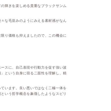
ドの輝きを楽しめる貴重なブラックサンム
艶々な毛並みのようにみえる素材感がなん
な限り価格も抑えましたので、この機会に
ベースに、自己表現や行動力を促す強い波
陽」という自身に宿る二面性を理解し、精
。
っています。良い悪いではなく二極一体を
切という哲学概念を象徴したようなスピリ