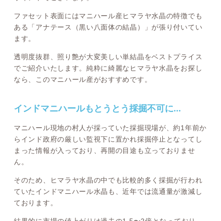
ファセット表面にはマニハール産ヒマラヤ水晶の特徴でも
ある「アナテース（黒い八面体の結晶）」が張り付いてい
ます。
透明度抜群、照り艶が大変美しい単結晶をベストプライス
でご紹介いたします。純粋に綺麗なヒマラヤ水晶をお探し
なら、このマニハール産がおすすめです。
インドマニハールもとうとう採掘不可に...
マニハール現地の村人が採っていた採掘現場が、約1年前か
らインド政府の厳しい監視下に置かれ採掘停止となってし
まった情報が入っており、再開の目途も立っておりませ
ん。
そのため、ヒマラヤ水晶の中でも比較的多く採掘が行われ
ていたインドマニハール水晶も、近年では流通量が激減し
ております。
結果的に市場の値上がりは過去の1.5〜2倍となっており、