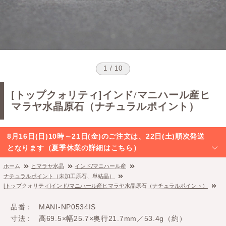
1 / 10
[トップクォリティ]インド/マニハール産ヒ
マラヤ水晶原石（ナチュラルポイント）
8月16日(日)10時～21日(金)のご注文は、22日(土)順次発送
となります（夏季休業の詳細はこちら）
ホーム
ヒマラヤ水晶
インド/マニハール産
ナチュラルポイント（未加工原石、単結晶）
[トップクォリティ]インド/マニハール産ヒマラヤ水晶原石（ナチュラルポイント）
品番
MANI-NP0534IS
寸法
高69.5×幅25.7×奥行21.7mm／53.4g（約）