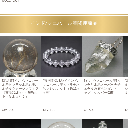
SOLD OUT
インド/マニハール産関連商品
[高品質]インド/マニハー
[特別価格/3A++]インド/
[インド/マニハール産]ヒ
[
ル産ヒマラヤ水晶丸玉/
マニハール産ヒマラヤ水
マラヤ水晶スーパーナチ
ルチルクォーツスフィア
晶ブレスレット（約11m
ュラル原石ペンダントト
シ
（直径32.8mm・無数の
m玉）
ップ（シルバー925）
小さな水入り？）
¥
98,200
¥
17,100
¥
9,800
¥