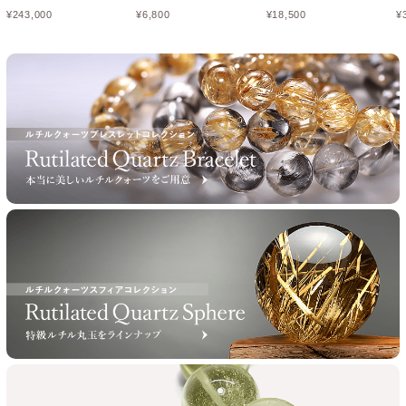
¥
243,000
¥
6,800
¥
18,500
¥