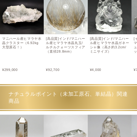
マニハール産ヒマラヤ水
[高品質]インド/マニハー
[高品質]インド/マニハー
[
晶クラスター（6.92kg
ル産ヒマラヤ水晶丸玉/
ル産ヒマラヤ水晶ガネー
大型原石！）
ルチルクォーツスフィア
シャ像（高さ約3.2cm/
（直径28.8mm）
ミニサイズ）
ッ
¥
299,000
¥
92,700
¥
4,000
¥
ナチュラルポイント（未加工原石、単結晶）関連
商品