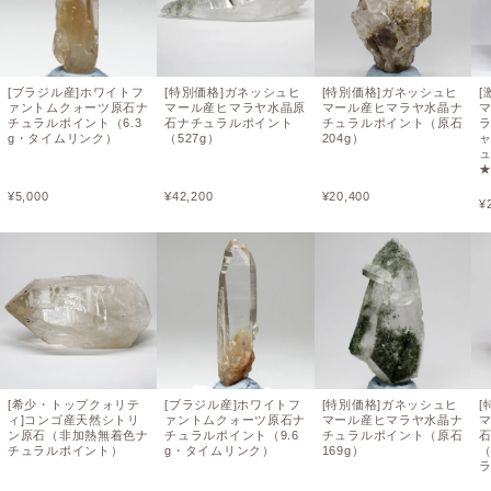
[ブラジル産]ホワイトフ
[特別価格]ガネッシュヒ
[特別価格]ガネッシュヒ
[
ァントムクォーツ原石ナ
マール産ヒマラヤ水晶原
マール産ヒマラヤ水晶ナ
チュラルポイント（6.3
石ナチュラルポイント
チュラルポイント（原石
g・タイムリンク）
（527g）
204g）
¥
5,000
¥
42,200
¥
20,400
¥
[希少・トップクォリテ
[ブラジル産]ホワイトフ
[特別価格]ガネッシュヒ
[
ィ]コンゴ産天然シトリ
ァントムクォーツ原石ナ
マール産ヒマラヤ水晶ナ
ン原石（非加熱無着色ナ
チュラルポイント（9.6
チュラルポイント（原石
チュラルポイント）
g・タイムリンク）
169g）
（