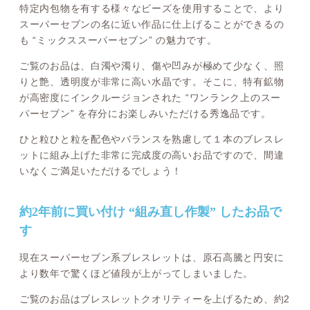
特定内包物を有する様々なビーズを使用することで、より
スーパーセブンの名に近い作品に仕上げることができるの
も “ミックススーパーセブン” の魅力です。
ご覧のお品は、白濁や濁り、傷や凹みが極めて少なく、照
りと艶、透明度が非常に高い水晶です。そこに、特有鉱物
が高密度にインクルージョンされた “ワンランク上のスー
パーセブン” を存分にお楽しみいただける秀逸品です。
ひと粒ひと粒を配色やバランスを熟慮して１本のブレスレ
ットに組み上げた非常に完成度の高いお品ですので、間違
いなくご満足いただけるでしょう！
約2年前に買い付け “組み直し作製” したお品で
す
現在スーパーセブン系ブレスレットは、原石高騰と円安に
より数年で驚くほど値段が上がってしまいました。
ご覧のお品はブレスレットクオリティーを上げるため、約2