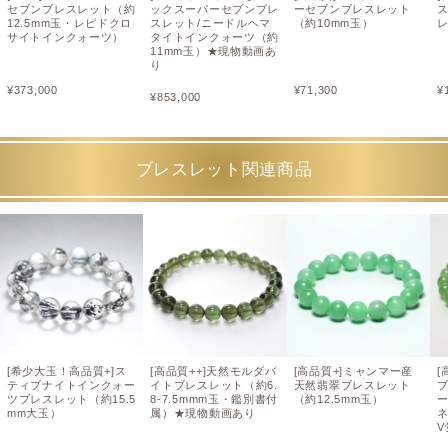
セブンブレスレット（約
ックスーパーセブンブレ
ーセブンブレスレット
12.5mm玉・レピドクロ
スレット/ニードルヘマ
（約10mm玉）
レ
サイトインクォーツ）
タイトインクォーツ（約
11mm玉）★現物動画あ
り
¥
373,000
¥
71,300
¥
¥
853,000
ブレスレット関連商品
[希少大玉！高品質+]ス
[高品質++]天然モルダバ
[高品質+]ミャンマー産
[
ティブナイトインクォー
イトブレスレット（約6.
天然翡翠ブレスレット
ツブレスレット（約15.5
8-7.5mmm玉・鑑別書付
（約12.5mm玉）
mm大玉）
属）★現物動画あり
ネ