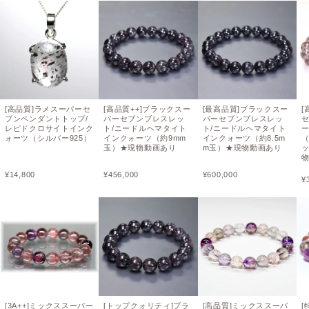
[高品質]ラメスーパーセ
[高品質++]ブラックスー
[最高品質]ブラックスー
[
ブンペンダントトップ/
パーセブンブレスレッ
パーセブンブレスレッ
レピドクロサイトインク
ト/ニードルヘマタイト
ト/ニードルヘマタイト
ォーツ（シルバー925）
インクォーツ（約9mm
インクォーツ（約8.5m
（
玉）★現物動画あり
m玉）★現物動画あり
¥
14,800
¥
456,000
¥
600,000
¥
[3A++]ミックススーパー
[トップクォリティ]ブラ
[高品質]ミックススーパ
[