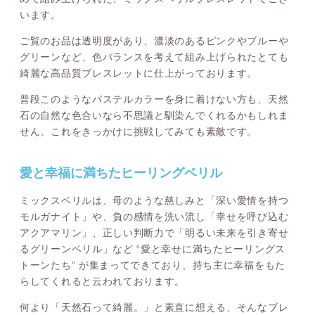
います。
ご覧のお品は透明度があり、濃淡のあるピンクやブルーや
グリーンなど、色バランスを考えて組み上げられたとても
綺麗な高品質ブレスレットに仕上がっております。
普段このようなパステルカラーを身に着けない方も、天然
石の自然な色合いなら不思議と馴染んでくれるかもしれま
せん。これをきっかけに挑戦してみても素敵です。
愛と幸福に満ちたヒーリングベリル
ミックスベリルは、母のような慈しみと「深い愛情を持つ
モルガナイト」や、負の感情を洗い流し「幸せを呼び込む
アクアマリン」、正しい判断力で「明るい未来を引き寄せ
るグリーンベリル」など “愛と幸せに満ちたヒーリングス
トーンたち” が集まってできており、持ち主に幸福をもた
らしてくれると云われております。
何より「天然石って綺麗。」と素直に想える、そんなブレ