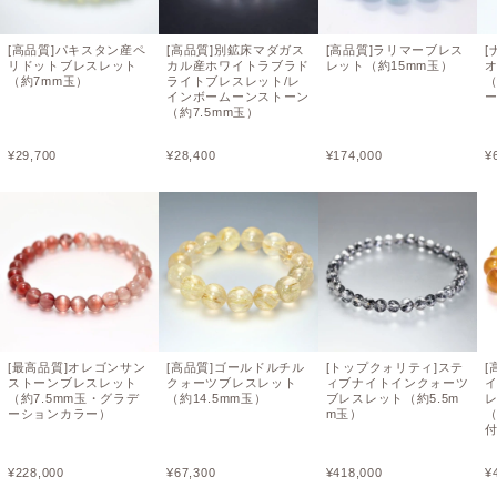
[高品質]パキスタン産ペ
[高品質]別鉱床マダガス
[高品質]ラリマーブレス
[
リドットブレスレット
カル産ホワイトラブラド
レット（約15mm玉）
（約7mm玉）
ライトブレスレット/レ
（
インボームーンストーン
（約7.5mm玉）
¥
29,700
¥
28,400
¥
174,000
¥
[最高品質]オレゴンサン
[高品質]ゴールドルチル
[トップクォリティ]ステ
[
ストーンブレスレット
クォーツブレスレット
ィブナイトインクォーツ
（約7.5mm玉・グラデ
（約14.5mm玉）
ブレスレット（約5.5m
ーションカラー）
m玉）
（
¥
228,000
¥
67,300
¥
418,000
¥