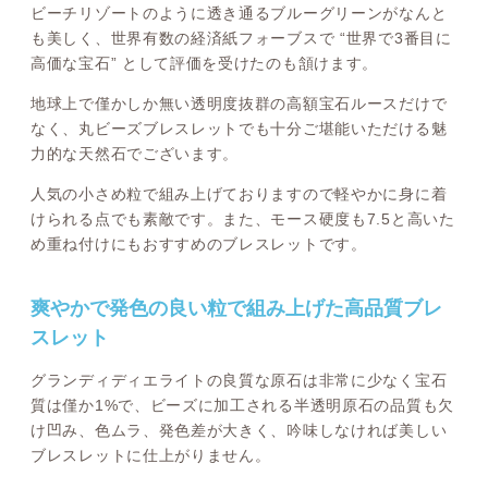
ビーチリゾートのように透き通るブルーグリーンがなんと
も美しく、世界有数の経済紙フォーブスで “世界で3番目に
高価な宝石” として評価を受けたのも頷けます。
地球上で僅かしか無い透明度抜群の高額宝石ルースだけで
なく、丸ビーズブレスレットでも十分ご堪能いただける魅
力的な天然石でございます。
人気の小さめ粒で組み上げておりますので軽やかに身に着
けられる点でも素敵です。また、モース硬度も7.5と高いた
め重ね付けにもおすすめのブレスレットです。
爽やかで発色の良い粒で組み上げた高品質ブレ
スレット
グランディディエライトの良質な原石は非常に少なく宝石
質は僅か1%で、ビーズに加工される半透明原石の品質も欠
け凹み、色ムラ、発色差が大きく、吟味しなければ美しい
ブレスレットに仕上がりません。