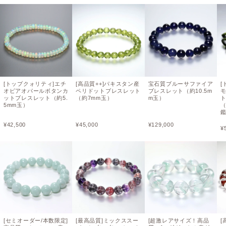
[トップクォリティ]エチ
[高品質++]パキスタン産
宝石質ブルーサファイア
[
オピアオパールボタンカ
ペリドットブレスレット
ブレスレット（約10.5m
ットブレスレット（約5.
（約7mm玉）
m玉）
5mm玉）
（
¥
42,500
¥
45,000
¥
129,000
¥
[セミオーダー/本数限定]
[最高品質]ミックススー
[超激レアサイズ！高品
[