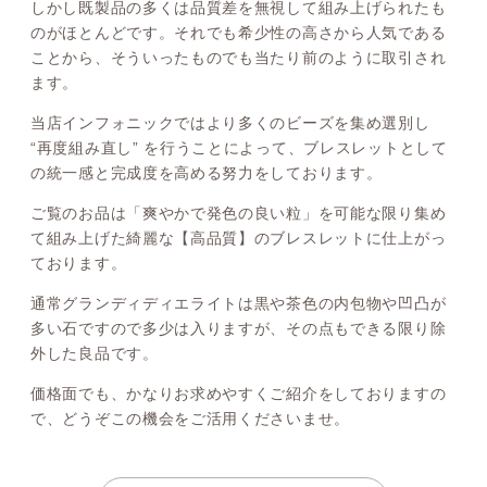
しかし既製品の多くは品質差を無視して組み上げられたも
のがほとんどです。それでも希少性の高さから人気である
ことから、そういったものでも当たり前のように取引され
ます。
当店インフォニックではより多くのビーズを集め選別し
“再度組み直し” を行うことによって、ブレスレットとして
の統一感と完成度を高める努力をしております。
ご覧のお品は「爽やかで発色の良い粒」を可能な限り集め
て組み上げた綺麗な【高品質】のブレスレットに仕上がっ
ております。
通常グランディディエライトは黒や茶色の内包物や凹凸が
多い石ですので多少は入りますが、その点もできる限り除
外した良品です。
価格面でも、かなりお求めやすくご紹介をしておりますの
で、どうぞこの機会をご活用くださいませ。