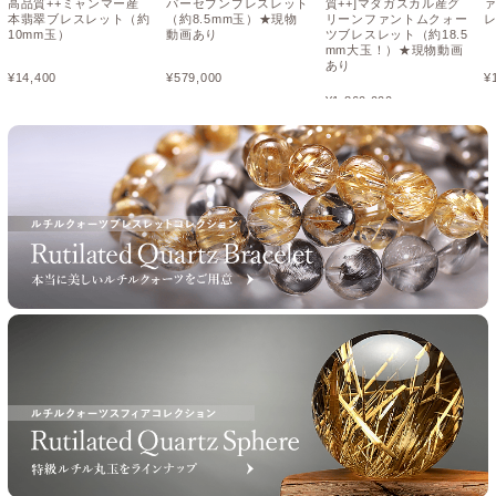
高品質++ミャンマー産
パーセブンブレスレット
質++]マダガスカル産グ
本翡翠ブレスレット（約
（約8.5mm玉）★現物
リーンファントムクォー
レ
10mm玉）
動画あり
ツブレスレット（約18.5
mm大玉！）★現物動画
あり
¥
14,400
¥
579,000
¥
¥
1,860,000