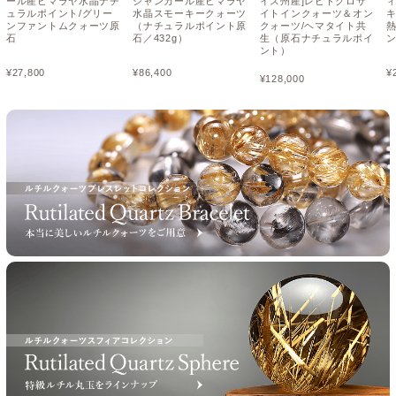
ール産ヒマラヤ水晶ナチ
シャンカール産ヒマラヤ
イス州産]レピドクロサ
ュラルポイント/グリー
水晶スモーキークォーツ
イトインクォーツ＆オン
ンファントムクォーツ原
（ナチュラルポイント原
クォーツ/ヘマタイト共
石
石／432g）
生（原石ナチュラルポイ
ント）
¥
27,800
¥
86,400
¥
¥
128,000