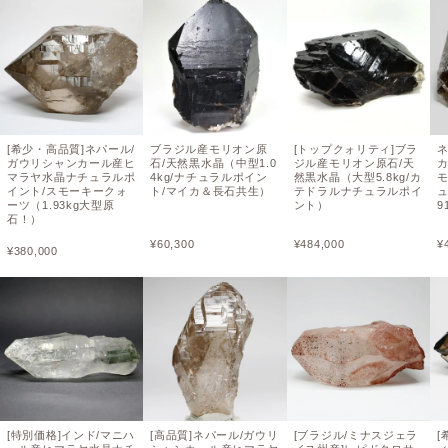
[希少・高品質]ネパール/
ブラジル産モリオン原
[トップクォリティ]ブラ
ガウリシャンカール産ヒ
石/天然黒水晶（中型1.0
ジル産モリオン原石/天
マラヤ水晶ナチュラルポ
4kg/ナチュラルポイン
然黒水晶（大型5.8kg/カ
イント/スモーキークォ
ト/マイカ＆長石共生）
テドラルナチュラルポイ
ーツ（1.93kg大型原
ント）
9
石！）
¥
60,300
¥
484,000
¥
¥
380,000
[特別価格]インド/マニハ
[高品質]ネパール/ガウリ
[ブラジル/ミナスジェラ