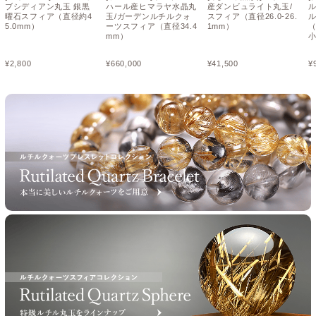
ブシディアン丸玉 銀黒
ハール産ヒマラヤ水晶丸
産ダンビュライト丸玉/
曜石スフィア（直径約4
玉/ガーデンルチルクォ
スフィア（直径26.0-26.
5.0mm）
ーツスフィア（直径34.4
1mm）
（
mm）
¥
2,800
¥
660,000
¥
41,500
¥