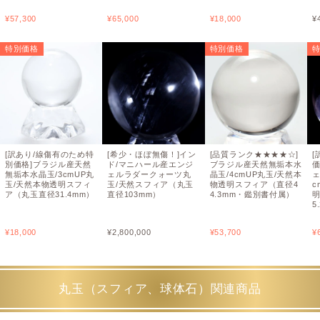
¥
57,300
¥
65,000
¥
18,000
¥
特別価格
特別価格
[訳あり/線傷有のため特
[希少・ほぼ無傷！]イン
[品質ランク★★★★☆]
[
別価格]ブラジル産天然
ド/マニハール産エンジ
ブラジル産天然無垢本水
無垢本水晶玉/3cmUP丸
ェルラダークォーツ丸
晶玉/4cmUP丸玉/天然本
ェ
玉/天然本物透明スフィ
玉/天然スフィア（丸玉
物透明スフィア（直径4
c
ア（丸玉直径31.4mm）
直径103mm）
4.3mm・鑑別書付属）
5
¥
18,000
¥
2,800,000
¥
53,700
¥
丸玉（スフィア、球体石）関連商品