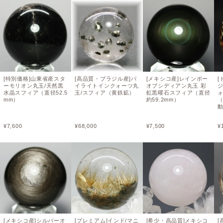
[特別価格]山東省産スタ
[高品質・ブラジル産]パ
[メキシコ産]レインボー
[
ーモリオン丸玉/天然黒
イライトインクォーツ丸
オブシディアン丸玉 彩
水晶スフィア（直径52.5
玉/スフィア（黄鉄鉱）
虹黒曜石スフィア（直径
ォ
mm）
約59.2mm）
（
¥
7,600
¥
68,000
¥
7,500
¥
[メキシコ産]シルバーオ
[プレミアム]インド/マニ
[希少・高品質]メキシコ
[