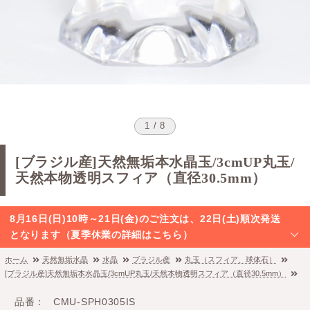
1 / 8
[ブラジル産]天然無垢本水晶玉/3cmUP丸玉/
天然本物透明スフィア（直径30.5mm）
8月16日(日)10時～21日(金)のご注文は、22日(土)順次発送
となります（夏季休業の詳細はこちら）
ホーム
天然無垢水晶
水晶
ブラジル産
丸玉（スフィア、球体石）
[ブラジル産]天然無垢本水晶玉/3cmUP丸玉/天然本物透明スフィア（直径30.5mm）
品番
CMU-SPH0305IS