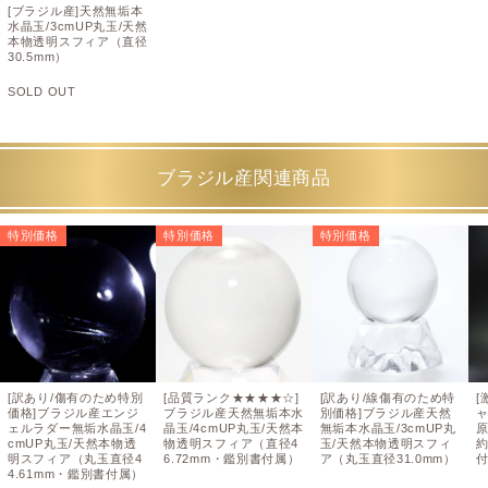
[ブラジル産]天然無垢本
水晶玉/3cmUP丸玉/天然
本物透明スフィア（直径
30.5mm）
SOLD OUT
ブラジル産関連商品
特別価格
特別価格
特別価格
[訳あり/傷有のため特別
[品質ランク★★★★☆]
[訳あり/線傷有のため特
[
価格]ブラジル産エンジ
ブラジル産天然無垢本水
別価格]ブラジル産天然
ェルラダー無垢水晶玉/4
晶玉/4cmUP丸玉/天然本
無垢本水晶玉/3cmUP丸
cmUP丸玉/天然本物透
物透明スフィア（直径4
玉/天然本物透明スフィ
約
明スフィア（丸玉直径4
6.72mm・鑑別書付属）
ア（丸玉直径31.0mm）
4.61mm・鑑別書付属）