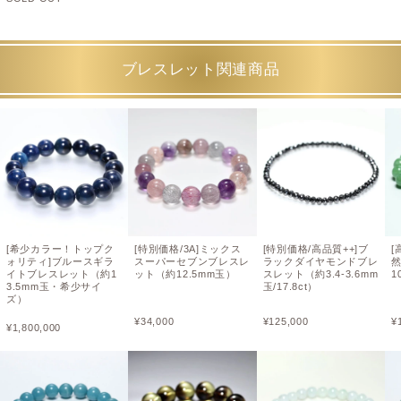
ブレスレット関連商品
[希少カラー！トップク
[特別価格/3A]ミックス
[特別価格/高品質++]ブ
[
ォリティ]ブルースギラ
スーパーセブンブレスレ
ラックダイヤモンドブレ
イトブレスレット（約1
ット（約12.5mm玉）
スレット（約3.4-3.6mm
1
3.5mm玉・希少サイ
玉/17.8ct）
ズ）
¥
34,000
¥
125,000
¥
¥
1,800,000