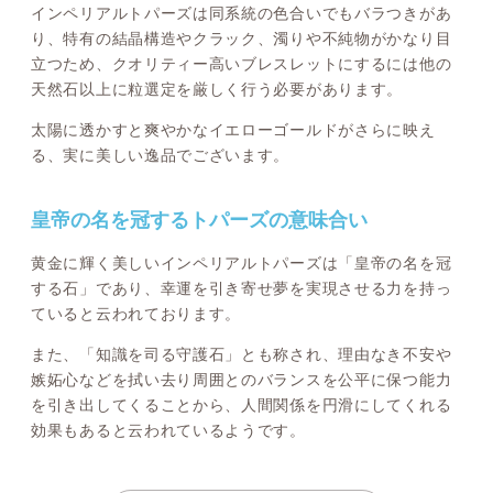
インペリアルトパーズは同系統の色合いでもバラつきがあ
り、特有の結晶構造やクラック、濁りや不純物がかなり目
立つため、クオリティー高いブレスレットにするには他の
天然石以上に粒選定を厳しく行う必要があります。
太陽に透かすと爽やかなイエローゴールドがさらに映え
る、実に美しい逸品でございます。
皇帝の名を冠するトパーズの意味合い
黄金に輝く美しいインペリアルトパーズは「皇帝の名を冠
する石」であり、幸運を引き寄せ夢を実現させる力を持っ
ていると云われております。
また、「知識を司る守護石」とも称され、理由なき不安や
嫉妬心などを拭い去り周囲とのバランスを公平に保つ能力
を引き出してくることから、人間関係を円滑にしてくれる
効果もあると云われているようです。