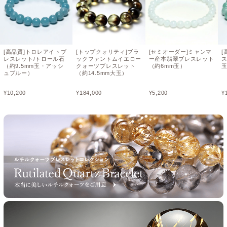
[高品質]トロレアイトブ
[トップクォリティ]ブラ
[セミオーダー]ミャンマ
[
レスレット/トロール石
ックファントムイエロー
ー産本翡翠ブレスレット
ス
（約9.5mm玉・アッシ
クォーツブレスレット
（約6mm玉）
ュブルー）
（約14.5mm大玉）
¥
10,200
¥
184,000
¥
5,200
¥