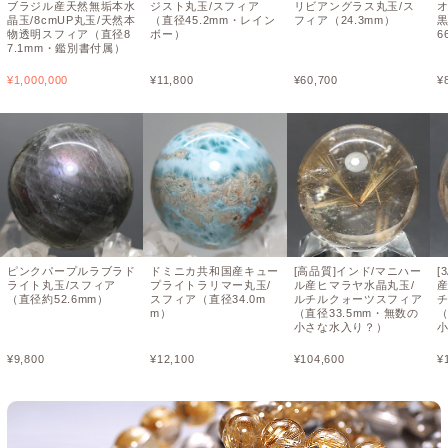
ブラジル産天然無垢本水
ジスト丸玉/スフィア
リビアングラス丸玉/ス
晶玉/8cmUP丸玉/天然本
（直径45.2mm・レイン
フィア（24.3mm）
物透明スフィア（直径8
ボー）
6
7.1mm・鑑別書付属）
¥
1,000,000
¥
11,800
¥
60,700
¥
ピンクパープルラブラド
ドミニカ共和国産キュー
[高品質]インド/マニハー
[
ライト丸玉/スフィア
プライトラリマー丸玉/
ル産ヒマラヤ水晶丸玉/
（直径約52.6mm）
スフィア（直径34.0m
ルチルクォーツスフィア
m）
（直径33.5mm・無数の
（
小さな水入り？）
¥
9,800
¥
12,100
¥
104,600
¥