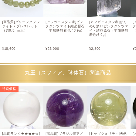
[高品質]グリーンクンツ
[アフガニスタン産]ピン
[アフガニスタン産]ほん
[
ァイト？ブレスレット
ククンツァイト結晶原石
のり淡いピンククンツァ
（約9.5mm玉）
（非加熱無着色/43.9g）
イト結晶原石（非加熱無
（
着色/6.9g）
¥
18,600
¥
23,000
¥
2,800
¥
丸玉（スフィア、球体石）関連商品
特別価格
[品質ランク★★★★☆]
[高品質]ブラジル産アメ
[トップクォリティ]天然
[