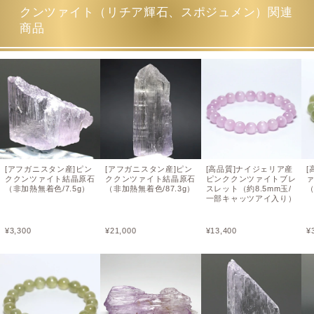
クンツァイト（リチア輝石、スポジュメン）関連
商品
[アフガニスタン産]ピン
[アフガニスタン産]ピン
[高品質]ナイジェリア産
[
ククンツァイト結晶原石
ククンツァイト結晶原石
ピンククンツァイトブレ
（非加熱無着色/7.5g）
（非加熱無着色/87.3g）
スレット（約8.5mm玉/
（
一部キャッツアイ入り）
¥
3,300
¥
21,000
¥
13,400
¥