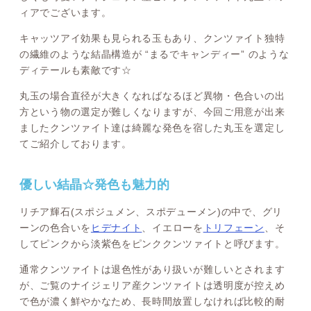
ィアでございます。
キャッツアイ効果も見られる玉もあり、クンツァイト独特
の繊維のような結晶構造が “まるでキャンディー” のような
ディテールも素敵です☆
丸玉の場合直径が大きくなればなるほど異物・色合いの出
方という物の選定が難しくなりますが、今回ご用意が出来
ましたクンツァイト達は綺麗な発色を宿した丸玉を選定し
てご紹介しております。
優しい結晶☆発色も魅力的
リチア輝石(スポジュメン、スポデューメン)の中で、グリ
ーンの色合いを
ヒデナイト
、イエローを
トリフェーン
、そ
してピンクから淡紫色をピンククンツァイトと呼びます。
通常クンツァイトは退色性があり扱いが難しいとされます
が、ご覧のナイジェリア産クンツァイトは透明度が控えめ
で色が濃く鮮やかなため、長時間放置しなければ比較的耐