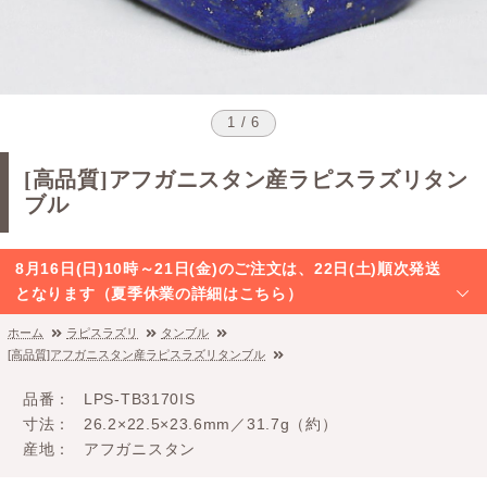
1 / 6
[高品質]アフガニスタン産ラピスラズリタン
ブル
8月16日(日)10時～21日(金)のご注文は、22日(土)順次発送
となります（夏季休業の詳細はこちら）
ホーム
ラピスラズリ
タンブル
[高品質]アフガニスタン産ラピスラズリタンブル
品番
LPS-TB3170IS
寸法
26.2×22.5×23.6mm／31.7g（約）
産地
アフガニスタン