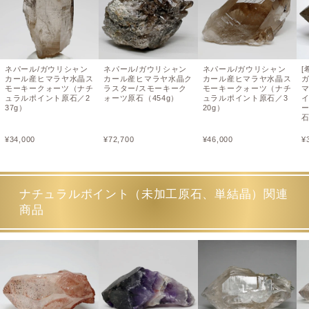
ネパール/ガウリシャン
ネパール/ガウリシャン
ネパール/ガウリシャン
[
カール産ヒマラヤ水晶ス
カール産ヒマラヤ水晶ク
カール産ヒマラヤ水晶ス
モーキークォーツ（ナチ
ラスター/スモーキーク
モーキークォーツ（ナチ
ュラルポイント原石／2
ォーツ原石（454g）
ュラルポイント原石／3
37g）
20g）
ー
¥
34,000
¥
72,700
¥
46,000
¥
ナチュラルポイント（未加工原石、単結晶）関連
商品