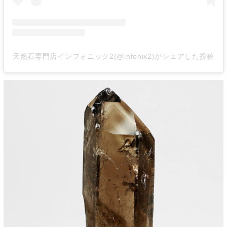
天然石専門店インフォニック2(@infonix2)がシェアした投稿