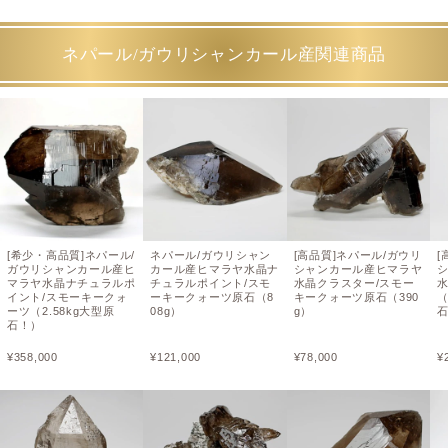
ネパール/ガウリシャンカール産関連商品
[希少・高品質]ネパール/
ネパール/ガウリシャン
[高品質]ネパール/ガウリ
[
ガウリシャンカール産ヒ
カール産ヒマラヤ水晶ナ
シャンカール産ヒマラヤ
マラヤ水晶ナチュラルポ
チュラルポイント/スモ
水晶クラスター/スモー
イント/スモーキークォ
ーキークォーツ原石（8
キークォーツ原石（390
ーツ（2.58kg大型原
08g）
g）
石
石！）
¥
358,000
¥
121,000
¥
78,000
¥