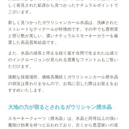
しく発見された鉱床から見つかったナチュラルポイントで
ございます。
新しく見つかったガウリシャンカール水晶は、洗練された
ストレートなディテールが特徴的です。その中でも透明度
と照り艶が美しい、濃いナチュラルスモーキーカラーを厳
選した高品質単結晶です。
また、水晶の成長と停止を繰り返す合間で生まれた山成り
のインクルージョンが見られる貴重なファントムもご覧い
ただけます。
過酷な採掘場所、価格高騰続くガウリシャンカール煙水晶
の状況は変わりませんので、お気に召した際はお迎えをお
すすめいたします。
大地の力が宿るとされるガウリシャン煙水晶
スモーキークォーツ（煙水晶）は、水晶と同等以上の強い
魔除け効果を持つと云われており、古くから悪霊祓いの道