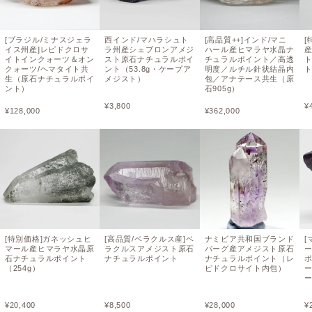
[ブラジル/ミナスジェラ
西インド/マハラシュト
[高品質++]インド/マニ
イス州産]レピドクロサ
ラ州産シェブロンアメジ
ハール産ヒマラヤ水晶ナ
イトインクォーツ＆オン
スト原石ナチュラルポイ
チュラルポイント／高透
クォーツ/ヘマタイト共
ント（53.8g・ケープア
明度／ルチル針状結晶内
生（原石ナチュラルポイ
メジスト）
包／アナテース共生（原
ント）
石905g）
¥
3,800
¥
¥
128,000
¥
362,000
[特別価格]ガネッシュヒ
[高品質/ベラクルス産]ベ
ナミビア共和国ブランド
[
マール産ヒマラヤ水晶原
ラクルスアメジスト原石
バーグ産アメジスト原石
石ナチュラルポイント
ナチュラルポイント
ナチュラルポイント（レ
（254g）
ピドクロサイト内包）
¥
20,400
¥
8,500
¥
28,000
¥