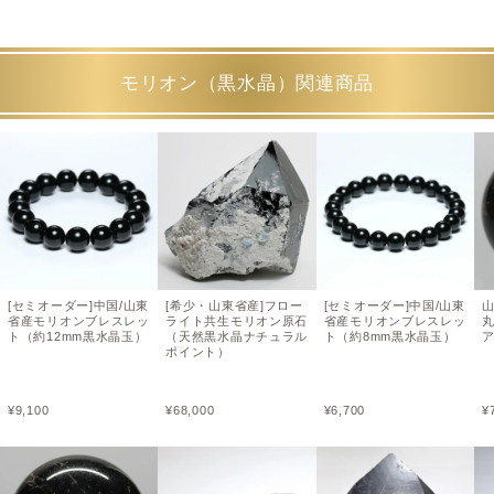
モリオン（黒水晶）関連商品
[セミオーダー]中国/山東
[希少・山東省産]フロー
[セミオーダー]中国/山東
省産モリオンブレスレッ
ライト共生モリオン原石
省産モリオンブレスレッ
ト（約12mm黒水晶玉）
（天然黒水晶ナチュラル
ト（約8mm黒水晶玉）
ア
ポイント）
¥
9,100
¥
68,000
¥
6,700
¥