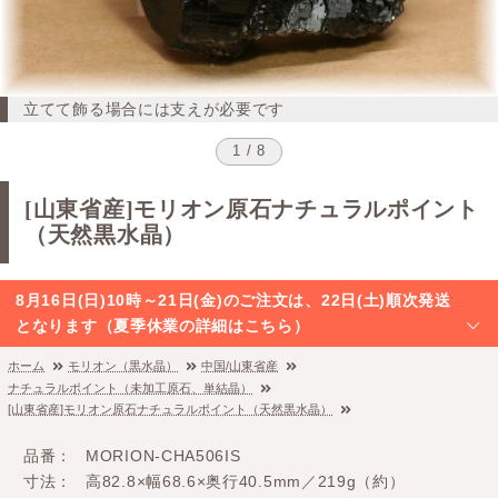
立てて飾る場合には支えが必要です
1 / 8
[山東省産]モリオン原石ナチュラルポイント
（天然黒水晶）
8月16日(日)10時～21日(金)のご注文は、22日(土)順次発送
となります（夏季休業の詳細はこちら）
ホーム
モリオン（黒水晶）
中国/山東省産
ナチュラルポイント（未加工原石、単結晶）
[山東省産]モリオン原石ナチュラルポイント（天然黒水晶）
品番
MORION-CHA506IS
寸法
高82.8×幅68.6×奥行40.5mm／219g（約）