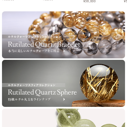
¥
38,000
¥