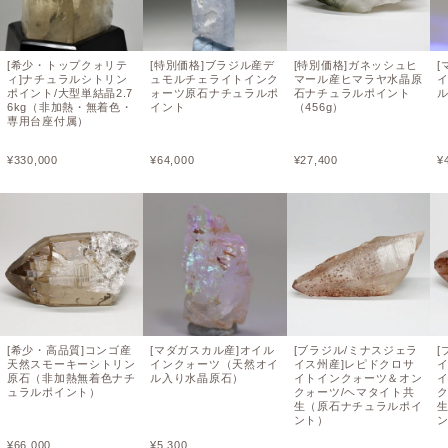
[希少・トップクォリテ
[特別価格]ブラジル産デ
[特別価格]ガネッシュヒ
[
ィ]ナチュラルシトリン
ュモルチェライトインク
マール産ヒマラヤ水晶原
ポイント/大型単結晶2.7
ォーツ原石ナチュラルポ
石ナチュラルポイント
6kg（非加熱・無着色・
イント
（456g）
専用台座付属）
¥
330,000
¥
64,000
¥
27,400
¥
[希少・高品質]コンゴ産
[マダガスカル産]オイル
[ブラジル/ミナスジェラ
[
天然スモーキーシトリン
インクォーツ（天然オイ
イス州産]レピドクロサ
原石（非加熱無着色ナチ
ル入り水晶原石）
イトインクォーツ＆オン
ュラルポイント）
クォーツ/ヘマタイト共
生（原石ナチュラルポイ
ント）
¥
66,000
¥
5,300