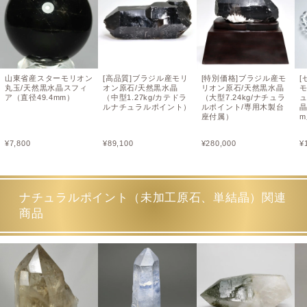
山東省産スターモリオン
[高品質]ブラジル産モリ
[特別価格]ブラジル産モ
[
丸玉/天然黒水晶スフィ
オン原石/天然黒水晶
リオン原石/天然黒水晶
ア（直径49.4mm）
（中型1.27kg/カテドラ
（大型7.24kg/ナチュラ
ルナチュラルポイント）
ルポイント/専用木製台
座付属）
¥
7,800
¥
89,100
¥
280,000
¥
ナチュラルポイント（未加工原石、単結晶）関連
商品