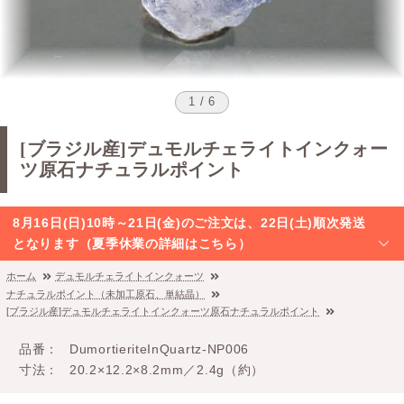
1 / 6
[ブラジル産]デュモルチェライトインクォー
ツ原石ナチュラルポイント
8月16日(日)10時～21日(金)のご注文は、22日(土)順次発送
となります（夏季休業の詳細はこちら）
ホーム
デュモルチェライトインクォーツ
ナチュラルポイント（未加工原石、単結晶）
[ブラジル産]デュモルチェライトインクォーツ原石ナチュラルポイント
品番
DumortieriteInQuartz-NP006
寸法
20.2×12.2×8.2mm／2.4g（約）