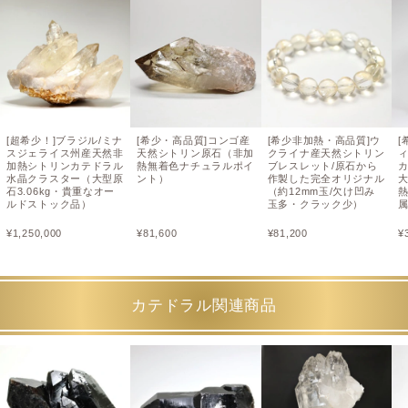
[超希少！]ブラジル/ミナ
[希少・高品質]コンゴ産
[希少非加熱・高品質]ウ
スジェライス州産天然非
天然シトリン原石（非加
クライナ産天然シトリン
加熱シトリンカテドラル
熱無着色ナチュラルポイ
ブレスレット/原石から
水晶クラスター（大型原
ント）
作製した完全オリジナル
大
石3.06kg・貴重なオー
（約12mm玉/欠け凹み
ルドストック品）
玉多・クラック少）
¥
1,250,000
¥
81,600
¥
81,200
¥
カテドラル関連商品