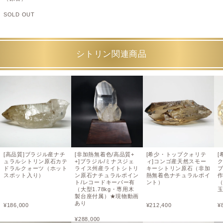
SOLD OUT
シトリン関連商品
[高品質]ブラジル産ナチ
[非加熱無着色/高品質+
[希少・トップクォリテ
[
ュラルシトリン原石カテ
+]ブラジル/ミナスジェ
ィ]コンゴ産天然スモー
ドラルクォーツ（ホット
ライス州産ライトシトリ
キーシトリン原石（非加
スポット入り）
ン原石ナチュラルポイン
熱無着色ナチュラルポイ
ト/レコードキーパー有
ント）
（
（大型1.78kg・専用木
製台座付属）★現物動画
あり
¥
186,000
¥
212,400
¥
¥
288,000