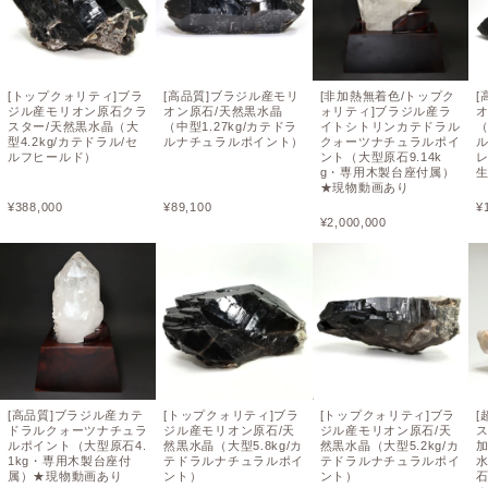
[トップクォリティ]ブラ
[高品質]ブラジル産モリ
[非加熱無着色/トップク
[
ジル産モリオン原石クラ
オン原石/天然黒水晶
ォリティ]ブラジル産ラ
オ
スター/天然黒水晶（大
（中型1.27kg/カテドラ
イトシトリンカテドラル
（
型4.2kg/カテドラル/セ
ルナチュラルポイント）
クォーツナチュラルポイ
ルフヒールド）
ント（大型原石9.14k
g・専用木製台座付属）
★現物動画あり
¥
388,000
¥
89,100
¥
¥
2,000,000
[高品質]ブラジル産カテ
[トップクォリティ]ブラ
[トップクォリティ]ブラ
[
ドラルクォーツナチュラ
ジル産モリオン原石/天
ジル産モリオン原石/天
ルポイント（大型原石4.
然黒水晶（大型5.8kg/カ
然黒水晶（大型5.2kg/カ
1kg・専用木製台座付
テドラルナチュラルポイ
テドラルナチュラルポイ
属）★現物動画あり
ント）
ント）
石