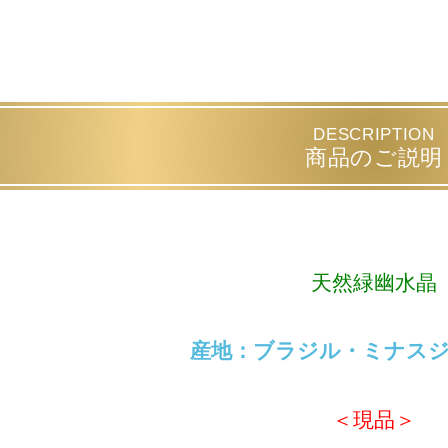
DESCRIPTION
商品のご説明
天然緑幽水晶
産地：ブラジル・ミナス
＜現品＞