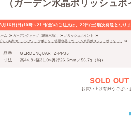
（ガーデン水晶ポリッシュポ
8月16日(日)10時～21日(金)のご注文は、22日(土)順次発送と
ホーム
ガーデンクォーツ（庭園水晶）
ポリッシュポイント
[ブラジル産]ガーデンクォーツポイント/庭園水晶（ガーデン水晶ポリッシュポイント）
品番
GERDENQUARTZ-PP35
寸法
高44.8×幅31.0×奥行26.6mm／56.7g（約）
SOLD OUT
お買い上げ有難うござい