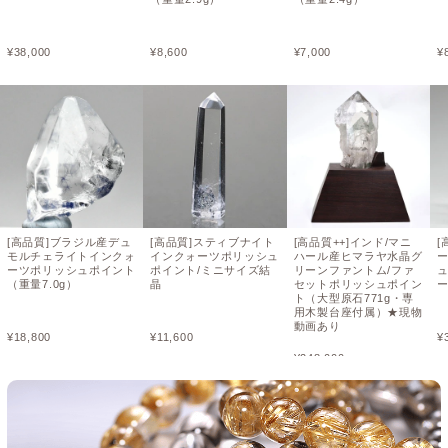
¥
38,000
¥
8,600
¥
7,000
¥
[高品質]ブラジル産デュ
[高品質]スティブナイト
[高品質++]インド/マニ
[
モルチェライトインクォ
インクォーツポリッシュ
ハール産ヒマラヤ水晶グ
ーツポリッシュポイント
ポイント/ミニサイズ結
リーンファントム/ファ
（重量7.0g）
晶
セットポリッシュポイン
ト（大型原石771g・専
用木製台座付属）★現物
動画あり
¥
18,800
¥
11,600
¥
¥
248,000