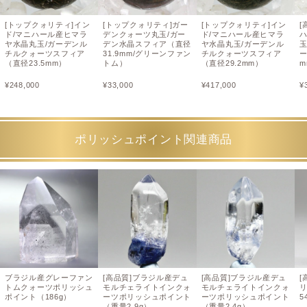
[トップクォリティ]イン
[トップクォリティ]ガー
[トップクォリティ]イン
[
ド/マニハール産ヒマラ
デンクォーツ丸玉/ガー
ド/マニハール産ヒマラ
ヤ水晶丸玉/ガーデンル
デン水晶スフィア（直径
ヤ水晶丸玉/ガーデンル
チルクォーツスフィア
31.9mm/グリーンファン
チルクォーツスフィア
ー
（直径23.5mm）
トム）
（直径29.2mm）
m
¥
248,000
¥
33,000
¥
417,000
¥
ポリッシュポイント関連商品
ブラジル産グレーファン
[高品質]ブラジル産デュ
[高品質]ブラジル産デュ
[
トムクォーツポリッシュ
モルチェライトインクォ
モルチェライトインクォ
ポイント（186g）
ーツポリッシュポイント
ーツポリッシュポイント
5
（重量2.9g）
（重量2.4g）