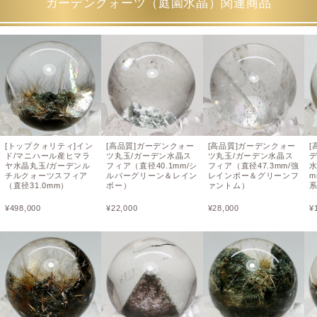
ガーデンクォーツ（庭園水晶）関連商品
[トップクォリティ]イン
[高品質]ガーデンクォー
[高品質]ガーデンクォー
[
ド/マニハール産ヒマラ
ツ丸玉/ガーデン水晶ス
ツ丸玉/ガーデン水晶ス
ヤ水晶丸玉/ガーデンル
フィア（直径40.1mm/シ
フィア（直径47.3mm/強
水
チルクォーツスフィア
ルバーグリーン＆レイン
レインボー＆グリーンフ
m
（直径31.0mm）
ボー）
ァントム）
¥
498,000
¥
22,000
¥
28,000
¥