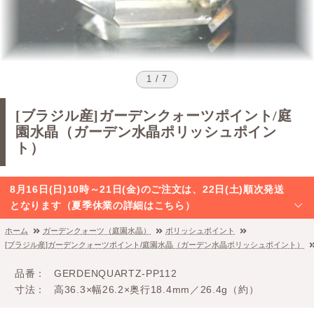
1 / 7
[ブラジル産]ガーデンクォーツポイント/庭
園水晶（ガーデン水晶ポリッシュポイン
ト）
8月16日(日)10時～21日(金)のご注文は、22日(土)順次発送
となります（夏季休業の詳細はこちら）
ホーム
ガーデンクォーツ（庭園水晶）
ポリッシュポイント
[ブラジル産]ガーデンクォーツポイント/庭園水晶（ガーデン水晶ポリッシュポイント）
品番
GERDENQUARTZ-PP112
寸法
高36.3×幅26.2×奥行18.4mm／26.4g（約）