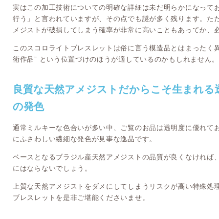
実はこの加工技術についての明確な詳細は未だ明らかになって
行う」と言われていますが、その点でも謎が多く残ります。た
メジストが破損してしまう確率が非常に高いこともあってか、
このスコロライトブレスレットは俗に言う模造品とはまったく異
術作品” という位置づけのほうが適しているのかもしれません。
良質な天然アメジストだからこそ生まれる
の発色
通常ミルキーな色合いが多い中、ご覧のお品は透明度に優れて
にふさわしい繊細な発色が見事な逸品です。
ベースとなるブラジル産天然アメジストの品質が良くなければ
にはならないでしょう。
上質な天然アメジストをダメにしてしまうリスクが高い特殊処
ブレスレットを是非ご堪能くださいませ。