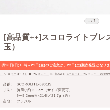
1 / 7
[高品質++]スコロライトブレ
玉）
8月16日(日)10時～21日(金)のご注文は、22日(土)順次発送と
ホーム
スコロライト
ブレスレット
[高品質++]スコロライトブレスレット（約9m
品番
SCOROLITE-0901IS
寸法
腕周り約16.5cm（サイズ変更可）
9〜9.2mm玉×21個／21.7g（約）
産地
ブラジル