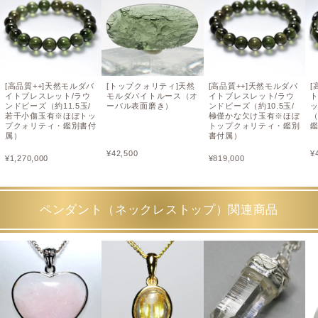
[高品質++]天然モルダバ
[トップクォリティ]天然
[高品質++]天然モルダバ
[
イトブレスレット/ラウ
モルダバイトルース（オ
イトブレスレット/ラウ
ンドビーズ（約11.5玉/
ーバル表面磨き）
ンドビーズ（約10.5玉/
若干小傷玉有※ほぼトッ
極僅かな欠け玉有※ほぼ
（
プクォリティ・鑑別書付
トップクォリティ・鑑別
属）
書付属）
¥
42,500
¥
¥
1,270,000
¥
819,000
ペンダント（ネックレストップ）関連商品