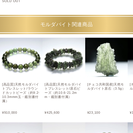
SOLD OUT
モルダバイト関連商品
[高品質]天然モルダバイ
[高品質]天然モルダバイ
[チェコ共和国産]天然モ
[
トブレスレット/ラウン
トブレスレット/原石ビ
ルダバイト原石（3.5g）
ル
ドカットビーズ（約9.2-
ーズ（約10.6-21.2m
10.3mmm玉・鑑別書付
m・鑑別書付属）
属）
¥
910,000
¥
425,600
¥
23,100
¥