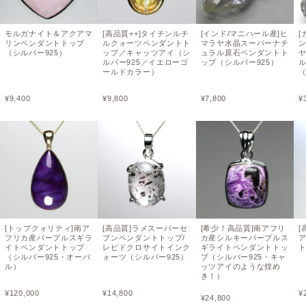
モルガナイト＆アクアマ
[高品質++]タイチンルチ
[インド/マニハール産]ヒ
[
リンペンダントトップ
ルクォーツペンダントト
マラヤ水晶スーパーナチ
（シルバー925）
ップ／キャッツアイ（シ
ュラル原石ペンダントト
ルバー925／イエローゴ
ップ（シルバー925）
ールドカラー）
（
¥
9,400
¥
9,800
¥
7,800
¥
[トップクォリティ]南ア
[高品質]ラメスーパーセ
[希少！高品質]南アフリ
[
フリカ産パープルスギラ
ブンペンダントトップ/
カ産シルキーパープルス
イトペンダントトップ
レピドクロサイトインク
ギライトペンダントトッ
ト
（シルバー925・オーバ
ォーツ（シルバー925）
プ（シルバー925・キャ
ル）
ッツアイのような煌め
き！）
¥
120,000
¥
14,800
¥
¥
24,800