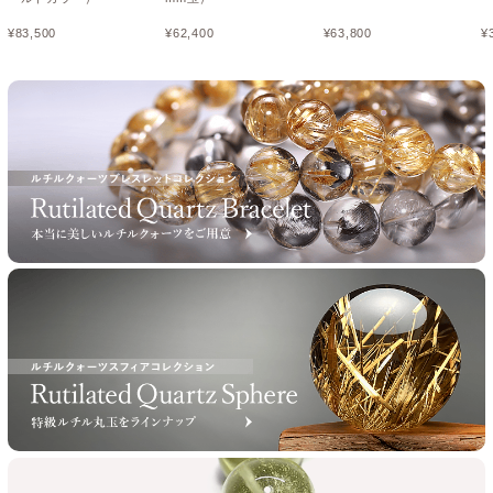
¥
83,500
¥
62,400
¥
63,800
¥