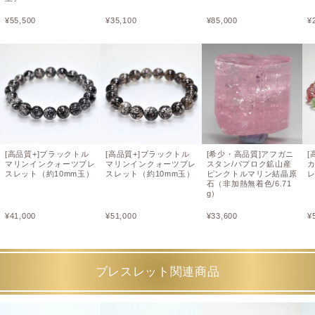
¥
55,500
¥
35,100
¥
85,000
¥
[高品質+]ブラックトル
[高品質+]ブラックトル
[希少・高品質]アフガニ
[
マリンインクォーツブレ
マリンインクォーツブレ
スタン/パプロク鉱山産
スレット（約10mm玉）
スレット（約10mm玉）
ピンクトルマリン結晶原
レ
石（非加熱無着色/6.71
g）
¥
41,000
¥
51,000
¥
33,600
¥
ブレスレット関連商品