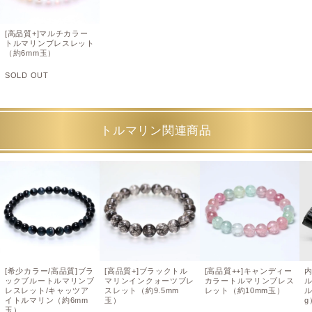
[高品質+]マルチカラー
トルマリンブレスレット
（約6mm玉）
SOLD OUT
トルマリン関連商品
[希少カラー/高品質]ブラ
[高品質+]ブラックトル
[高品質++]キャンディー
ックブルートルマリンブ
マリンインクォーツブレ
カラートルマリンブレス
レスレット/キャッツア
スレット（約9.5mm
レット（約10mm玉）
ル
イトルマリン（約6mm
玉）
g
玉）