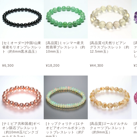
[セミオーダー]中国/山東
[高品質]ミャンマー産天
[高品質+]天然リビアン
[
省産モリオンブレスレッ
然翡翠ブレスレット（約
グラスブレスレット（約
ト（約6mm黒水晶玉）
10mm玉）
12.5mm玉）
レ
¥
6,300
¥
18,200
¥
44,300
¥
[ナミビア共和国産]ギベ
[トップクォリティ]エチ
[高品質]ゴールドルチル
[
オン隕石ブレスレット
オピアオパールボタンカ
クォーツブレスレット
（約10mm玉/ピンクゴ
ットブレスレット（約7
（約9mm玉）
m
ールドカラー）
mm玉）