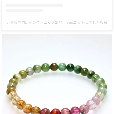
天然石専門店インフォニック2(@infonix2)がシェアした投稿