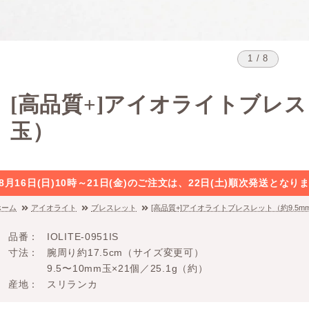
1 / 8
[高品質+]アイオライトブレス
玉）
8月16日(日)10時～21日(金)のご注文は、22日(土)順次発送と
ホーム
アイオライト
ブレスレット
[高品質+]アイオライトブレスレット（約9.5m
品番
IOLITE-0951IS
寸法
腕周り約17.5cm（サイズ変更可）
9.5〜10mm玉×21個／25.1g（約）
産地
スリランカ