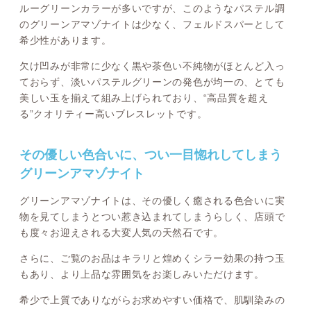
ルーグリーンカラーが多いですが、このようなパステル調
のグリーンアマゾナイトは少なく、フェルドスパーとして
希少性があります。
欠け凹みが非常に少なく黒や茶色い不純物がほとんど入っ
ておらず、淡いパステルグリーンの発色が均一の、とても
美しい玉を揃えて組み上げられており、“高品質を超え
る”クオリティー高いブレスレットです。
その優しい色合いに、つい一目惚れしてしまう
グリーンアマゾナイト
グリーンアマゾナイトは、その優しく癒される色合いに実
物を見てしまうとつい惹き込まれてしまうらしく、店頭で
も度々お迎えされる大変人気の天然石です。
さらに、ご覧のお品はキラリと煌めくシラー効果の持つ玉
もあり、より上品な雰囲気をお楽しみいただけます。
希少で上質でありながらお求めやすい価格で、肌馴染みの