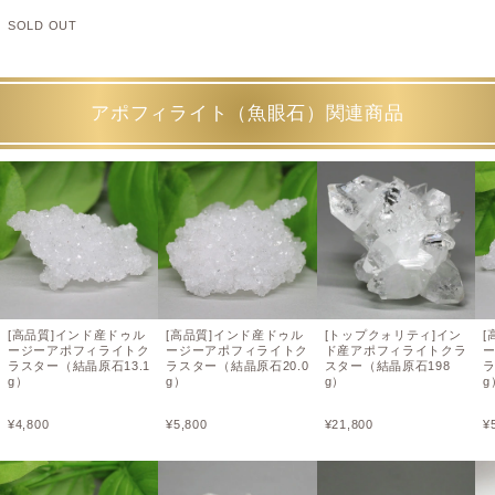
SOLD OUT
アポフィライト（魚眼石）関連商品
[高品質]インド産ドゥル
[高品質]インド産ドゥル
[トップクォリティ]イン
[
ージーアポフィライトク
ージーアポフィライトク
ド産アポフィライトクラ
ラスター（結晶原石13.1
ラスター（結晶原石20.0
スター（結晶原石198
ラ
g）
g）
g）
g
¥
4,800
¥
5,800
¥
21,800
¥