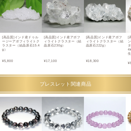
[高品質]インド産ドゥル
[高品質]インド産アポフ
[高品質]インド産アポフ
[
ージーアポフィライトク
ィライトクラスター（結
ィライトクラスター（結
ラスター（結晶原石15.4
晶原石230g）
晶原石222g）
タ
g）
4
¥
5,800
¥
17,100
¥
18,300
¥
ブレスレット関連商品