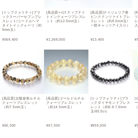
[トップクォリティ]ブラ
[高品質++]スティブナイ
[高品質]ナイジェリア産
[
ックスーパーセブンブレ
トインクォーツブレスレ
ピンククンツァイトブレ
スレット/ニードルヘマ
ット（約12.5mm玉）
スレット（約8.5mm玉/
タイトインクォーツ（約
一部キャッツアイ入り）
入
9mm玉）
¥
569,400
¥
1,368,000
¥
13,400
¥
[高品質]太陽放射ルチル
[高品質]ゴールドルチル
[トップクォリティ]ブラ
[
クォーツブレスレット
クォーツブレスレット
ックダイヤモンドブレス
（約7.5mm玉）
（約14.5mm玉）
レット（約6.9-7.6mm
（
玉/85.5ct）
¥
65,300
¥
67,300
¥
855,000
¥