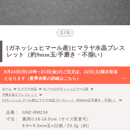
1 / 5
[ガネッシュヒマール産]ヒマラヤ水晶ブレス
レット（約9mm玉/手磨き・不揃い）
8月16日(日)10時～21日(金)のご注文は、22日(土)順次発送
となります（夏季休業の詳細はこちら）
ホーム
ヒマラヤ水晶
ネパール/ガネッシュヒマール産
手磨き加工ブレスレット
[ガネッシュヒマール産]ヒマラヤ水晶ブレスレット（約9mm玉/手磨き・不揃い）
品番
GNZ-RM234
寸法
腕周り16-16.5cm（サイズ変更可）
8.9〜9.3mm玉×22個／23.2g（約）