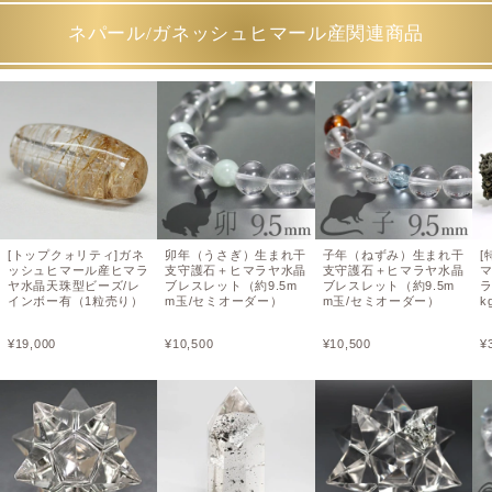
ネパール/ガネッシュヒマール産関連商品
[トップクォリティ]ガネ
卯年（うさぎ）生まれ干
子年（ねずみ）生まれ干
[
ッシュヒマール産ヒマラ
支守護石＋ヒマラヤ水晶
支守護石＋ヒマラヤ水晶
ヤ水晶天珠型ビーズ/レ
ブレスレット（約9.5m
ブレスレット（約9.5m
ラ
インボー有（1粒売り）
m玉/セミオーダー）
m玉/セミオーダー）
k
¥
19,000
¥
10,500
¥
10,500
¥