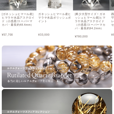
[ガネッシュヒマール産]
ガネッシュヒマール産ヒ
[希少大型サイズ！ガネ
ヒマラヤ水晶アステロイ
マラヤ水晶ポリッシュポ
ッシュヒマール産]ヒマ
ド（小惑星/スーパーマ
イント
ラヤ水晶アステロイド
レ
カバ・最長約48.4mm）
（小惑星/スーパーマカ
バ・最長約94.2mm）
¥
57,700
¥
33,000
¥
¥
780,000