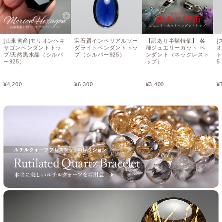
[山東省産]モリオンヘキ
宝石質インペリアルソー
【訳あり半額特価】 各
[
サゴンペンダントトッ
ダライトペンダントトッ
種ジュエリーカット ペ
プ/天然黒水晶（シルバ
プ（シルバー925）
ンダント（ネックレスト
ト
ー925）
ップ）
¥
4,200
¥
6,300
¥
3,400
¥