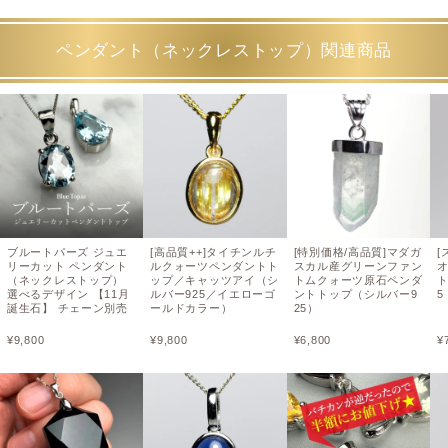
ペンダント（ネックレストップ）関連商品
ブルートパーズ ジュエ
[高品質++]タイチンルチ
[特別価格/高品質]マダガ
[
リーカット ペンダント
ルクォーツペンダントト
スカル産グリーンファン
（ネックレストップ）
ップ／キャッツアイ（シ
トムクォーツ原石ペンダ
ト
選べるデザイン 【11月
ルバー925／イエローゴ
ントトップ（シルバー9
誕生石】 チェーン別売
ールドカラー）
25）
¥
9,800
¥
9,800
¥
6,800
¥