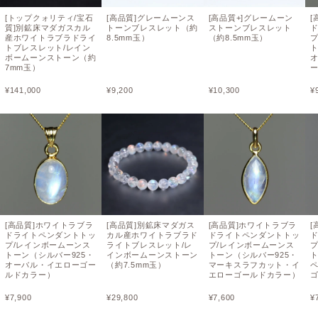
[トップクォリティ/宝石
[高品質]グレームーンス
[高品質+]グレームーン
[
質]別鉱床マダガスカル
トーンブレスレット（約
ストーンブレスレット
産ホワイトラブラドライ
8.5mm玉）
（約8.5mm玉）
トブレスレット/レイン
ト
ボームーンストーン（約
7mm玉）
¥
141,000
¥
9,200
¥
10,300
¥
[高品質]ホワイトラブラ
[高品質]別鉱床マダガス
[高品質]ホワイトラブラ
[
ドライトペンダントトッ
カル産ホワイトラブラド
ドライトペンダントトッ
プ/レインボームーンス
ライトブレスレット/レ
プ/レインボームーンス
トーン（シルバー925・
インボームーンストーン
トーン（シルバー925・
ト
オーバル・イエローゴー
（約7.5mm玉）
マーキスラフカット・イ
ルドカラー）
エローゴールドカラー）
¥
7,900
¥
29,800
¥
7,600
¥