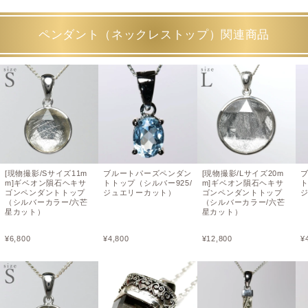
ペンダント（ネックレストップ）関連商品
[現物撮影/Sサイズ11m
ブルートパーズペンダン
[現物撮影/Lサイズ20m
m]ギベオン隕石ヘキサ
トトップ（シルバー925/
m]ギベオン隕石ヘキサ
ト
ゴンペンダントトップ
ジュエリーカット）
ゴンペンダントトップ
（シルバーカラー/六芒
（シルバーカラー/六芒
星カット）
星カット）
¥
6,800
¥
4,800
¥
12,800
¥