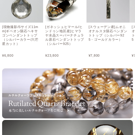
[現物撮影/Sサイズ11m
[ガネッシュヒマール/ヒ
[スウェーデン産]ムオニ
[
m]ギベオン隕石ヘキサ
ンドゥン地区産]ヒマラ
オナルスタ隕石ペンダン
ゴンペンダントトップ
ヤ水晶スーパーナチュラ
トトップ（シルバー92
ト
（シルバーカラー/六芒
ル原石ペンダントトップ
5・ゴールドカラー）
星カット）
（シルバー925）
¥
6,800
¥
23,800
¥
7,800
¥