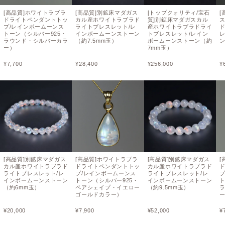
[高品質]ホワイトラブラ
[高品質]別鉱床マダガス
[トップクォリティ/宝石
[
ドライトペンダントトッ
カル産ホワイトラブラド
質]別鉱床マダガスカル
プ/レインボームーンス
ライトブレスレット/レ
産ホワイトラブラドライ
トーン（シルバー925・
インボームーンストーン
トブレスレット/レイン
ラウンド・シルバーカラ
（約7.5mm玉）
ボームーンストーン（約
ン
ー）
7mm玉）
¥
7,700
¥
28,400
¥
256,000
¥
[高品質]別鉱床マダガス
[高品質]ホワイトラブラ
[高品質]別鉱床マダガス
[
カル産ホワイトラブラド
ドライトペンダントトッ
カル産ホワイトラブラド
ライトブレスレット/レ
プ/レインボームーンス
ライトブレスレット/レ
インボームーンストーン
トーン（シルバー925・
インボームーンストーン
ト
（約6mm玉）
ペアシェイプ・イエロー
（約9.5mm玉）
ゴールドカラー）
¥
20,000
¥
7,900
¥
52,000
¥