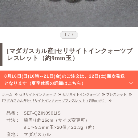
1 / 7
[マダガスカル産]セリサイトインクォーツブ
レスレット（約9mm玉）
8月16日(日)10時～21日(金)のご注文は、22日(土)順次発送
となります（夏季休業の詳細はこちら）
ホーム
セリサイトインクォーツ
セリサイトインクォーツ
ブレスレット
[マダガスカル産]セリサイトインクォーツブレスレット（約9mm玉）
品番
SET-QZIN0901IS
寸法
腕周り約16cm（サイズ変更可）
9.1〜9.3mm玉×20個／21.3g（約）
産地
マダガスカル