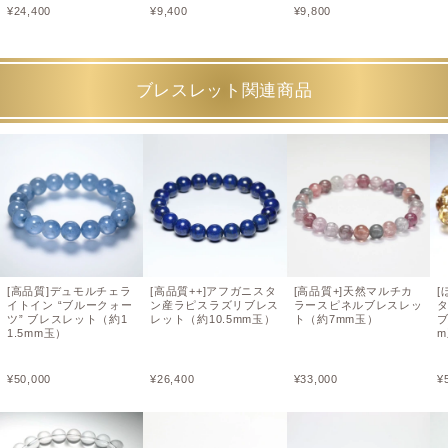
¥
24,400
¥
9,400
¥
9,800
ブレスレット関連商品
[高品質]デュモルチェラ
[高品質++]アフガニスタ
[高品質+]天然マルチカ
[
イトイン “ブルークォー
ン産ラピスラズリブレス
ラースピネルブレスレッ
ツ” ブレスレット（約1
レット（約10.5mm玉）
ト（約7mm玉）
ブ
1.5mm玉）
¥
50,000
¥
26,400
¥
33,000
¥