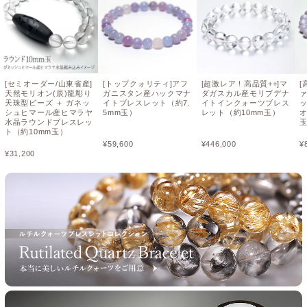
[セミオーダー/山東省産]
[トップクォリティ]アフ
[超激レア！高品質++]マ
[
天然モリオン(辰)龍彫り
ガニスタン産ハックマナ
ダガスカル産モリブデナ
天珠型ビーズ ＋ ガネッ
イトブレスレット（約7.
イトインクォーツブレス
シュヒマール産ヒマラヤ
5mm玉）
レット（約10mm玉）
オ
水晶ラウンドブレスレッ
ト（約10mm玉）
¥
59,600
¥
446,000
¥
¥
31,200