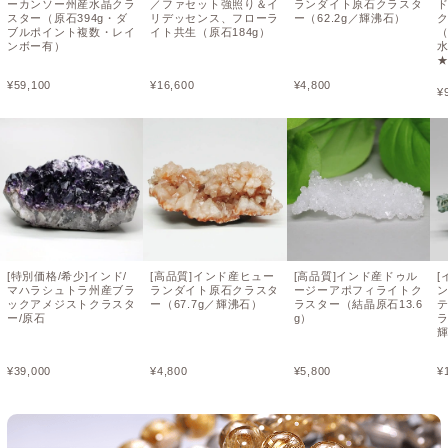
ーカンソー州産水晶クラ
／ファセット強照り＆イ
ランダイト原石クラスタ
スター（原石394g・ダ
リデッセンス、フローラ
ー（62.2g／輝沸石）
ブルポイント複数・レイ
イト共生（原石184g）
（
ンボー有）
¥
59,100
¥
16,600
¥
4,800
¥
[特別価格/希少]インド/
[高品質]インド産ヒュー
[高品質]インド産ドゥル
[
マハラシュトラ州産ブラ
ランダイト原石クラスタ
ージーアポフィライトク
ックアメジストクラスタ
ー（67.7g／輝沸石）
ラスター（結晶原石13.6
ー/原石
g）
ラ
¥
39,000
¥
4,800
¥
5,800
¥