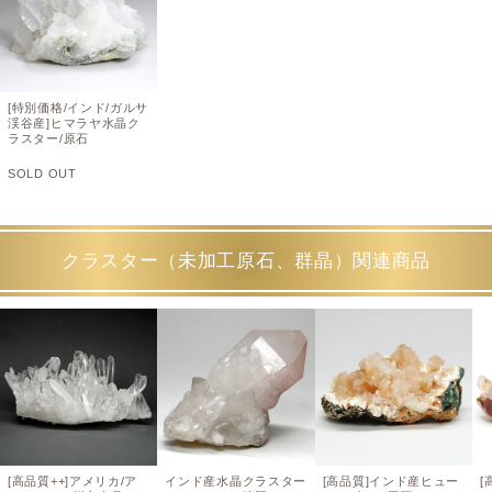
[特別価格/インド/ガルサ
渓谷産]ヒマラヤ水晶ク
ラスター/原石
SOLD OUT
クラスター（未加工原石、群晶）関連商品
[高品質++]アメリカ/ア
インド産水晶クラスター
[高品質]インド産ヒュー
[