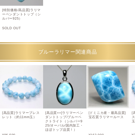
[特別価格/高品質]ラリマ
ーペンダントトップ（シ
ルバー925）
SOLD OUT
ブルーラリマー関連商品
[高品質]ラリマーブレス
[高品質++]ラリマーペン
[ドミニカ産・最高品質]
[
レット（約11mm玉）
ダントトップ/ブルーペ
宝石質ラリマールース
ス
クトライト（シルバー9
25/オーバル/国内加工・
ほぼトップ品質！）
¥
96,500
¥
162,000
¥