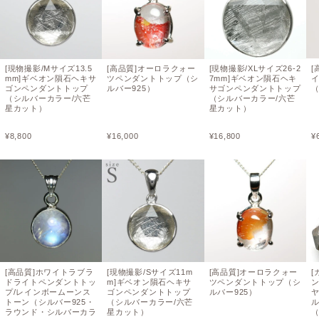
[現物撮影/Mサイズ13.5
[高品質]オーロラクォー
[現物撮影/XLサイズ26-2
[
mm]ギベオン隕石ヘキサ
ツペンダントトップ（シ
7mm]ギベオン隕石ヘキ
ゴンペンダントトップ
ルバー925）
サゴンペンダントトップ
（
（シルバーカラー/六芒
（シルバーカラー/六芒
星カット）
星カット）
¥
8,800
¥
16,000
¥
16,800
¥
[高品質]ホワイトラブラ
[現物撮影/Sサイズ11m
[高品質]オーロラクォー
[
ドライトペンダントトッ
m]ギベオン隕石ヘキサ
ツペンダントトップ（シ
プ/レインボームーンス
ゴンペンダントトップ
ルバー925）
トーン（シルバー925・
（シルバーカラー/六芒
ラウンド・シルバーカラ
星カット）
（