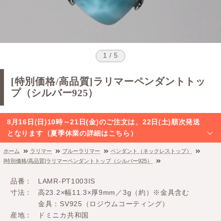
1 / 5
[特別価格/高品質]ラリマーペンダントトッ
プ（シルバー925）
8月16日(日)10時～21日(金)のご注文は、22日(土)順次発送
となります（夏季休業の詳細はこちら）
ホーム
ラリマー
ブルーラリマー
ペンダント（ネックレストップ）
[特別価格/高品質]ラリマーペンダントトップ（シルバー925）
品番
LAMR-PT1003IS
寸法
高23.2×幅11.3×厚9mm／3g（約）※金具含む
金具：SV925（ロジウムコーティング）
産地
ドミニカ共和国