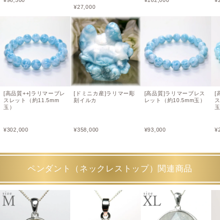
¥
27,000
[高品質++]ラリマーブレ
[ドミニカ産]ラリマー彫
[高品質]ラリマーブレス
[
スレット（約11.5mm
刻イルカ
レット（約10.5mm玉）
ス
玉）
¥
302,000
¥
358,000
¥
93,000
¥
ペンダント（ネックレストップ）関連商品