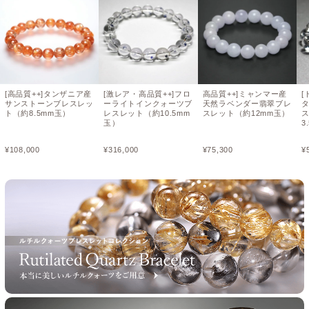
[高品質++]タンザニア産
[激レア・高品質++]フロ
高品質++]ミャンマー産
[
サンストーンブレスレッ
ーライトインクォーツブ
天然ラベンダー翡翠ブレ
ト（約8.5mm玉）
レスレット（約10.5mm
スレット（約12mm玉）
ス
玉）
3
¥
108,000
¥
316,000
¥
75,300
¥