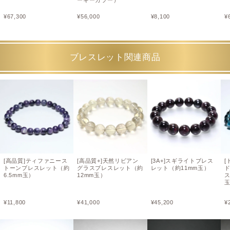
ーキーカラー）
¥
67,300
¥
56,000
¥
8,100
¥
ブレスレット関連商品
[高品質]ティファニース
[高品質+]天然リビアン
[3A+]スギライトブレス
[
トーンブレスレット（約
グラスブレスレット（約
レット（約11mm玉）
6.5mm玉）
12mm玉）
ス
¥
11,800
¥
41,000
¥
45,200
¥