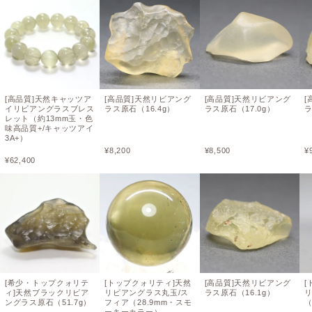
[高品質]天然キャッツア
[高品質]天然リビアング
[高品質]天然リビアング
[
イリビアングラスブレス
ラス原石（16.4g）
ラス原石（17.0g）
ラ
レット（約13mm玉・色
味高品質+/キャッツアイ
3A+）
¥
8,200
¥
8,500
¥
¥
62,400
[希少・トップクォリテ
[トップクォリティ]天然
[高品質]天然リビアング
[
ィ]天然ブラックリビア
リビアングラス丸玉/ス
ラス原石（16.1g）
ングラス原石（51.7g）
フィア（28.9mm・スモ
（