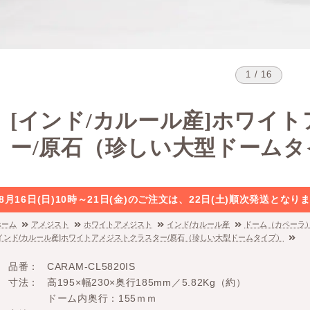
1 / 16
[インド/カルール産]ホワイ
ー/原石（珍しい大型ドームタ
8月16日(日)10時～21日(金)のご注文は、22日(土)順次発送と
ホーム
アメジスト
ホワイトアメジスト
インド/カルール産
ドーム（カペーラ
[インド/カルール産]ホワイトアメジストクラスター/原石（珍しい大型ドームタイプ）
品番
CARAM-CL5820IS
寸法
高195×幅230×奥行185mm／5.82Kg（約）
ドーム内奥行：155ｍｍ