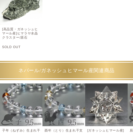
[高品質・ガネッシュヒ
マール産]ヒマラヤ水晶
クラスター/原石
SOLD OUT
ネパール/ガネッシュヒマール産関連商品
子年（ねずみ）生まれ干
酉年（とり）生まれ干支
[ガネッシュヒマール産]