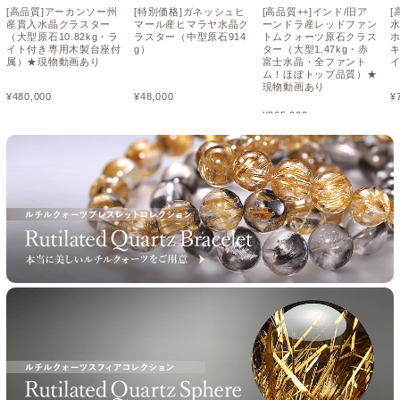
[高品質]アーカンソー州
[特別価格]ガネッシュヒ
[高品質++]インド/旧ア
[
産貫入水晶クラスター
マール産ヒマラヤ水晶ク
ーンドラ産レッドファン
（大型原石10.82kg・ラ
ラスター（中型原石914
トムクォーツ原石クラス
ホ
イト付き専用木製台座付
g）
ター（大型1.47kg・赤
属）★現物動画あり
富士水晶・全ファント
ム！ほぼトップ品質）★
現物動画あり
¥
480,000
¥
48,000
¥
¥
265,000