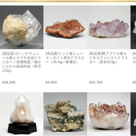
[高品質+]インド/マニハ
[高品質]インド産ヒュー
[高品質]南アフリカ産カ
[
ール産ヒマラヤ水晶クラ
ランダイト原石クラスタ
クタスアメジストクラス
スター／高透明度／僅か
ー（33.4g／輝沸石）
ター（原石413g）
ホ
にルチル結晶内包（原石
112g）
¥
28,000
¥
4,800
¥
20,700
¥