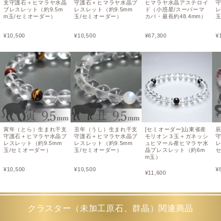
支守護石＋ヒマラヤ水晶
守護石＋ヒマラヤ水晶ブ
ヒマラヤ水晶アステロイ
ブレスレット（約9.5m
レスレット（約9.5mm
ド（小惑星/スーパーマ
レ
m玉/セミオーダー）
玉/セミオーダー）
カバ・最長約48.4mm）
玉
¥
10,500
¥
10,500
¥
67,300
¥
寅年（とら）生まれ干支
丑年（うし）生まれ干支
[セミオーダー]山東省産
守護石＋ヒマラヤ水晶ブ
守護石＋ヒマラヤ水晶ブ
モリオン３玉＋ガネッシ
レスレット（約9.5mm
レスレット（約9.5mm
ュヒマール産ヒマラヤ水
レ
玉/セミオーダー）
玉/セミオーダー）
晶ブレスレット（約6m
m玉）
¥
10,500
¥
10,500
¥
¥
11,600
クラスター（未加工原石、群晶）関連商品