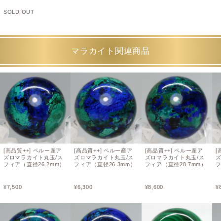
SOLD OUT
マラカイト関連商品
[高品質++] ペルー産ア
[高品質++] ペルー産ア
[高品質++] ペルー産ア
[
ズロマラカイト丸玉/ス
ズロマラカイト丸玉/ス
ズロマラカイト丸玉/ス
フィア（直径26.2mm）
フィア（直径26.3mm）
フィア（直径28.7mm）
フ
¥
7,500
¥
6,300
¥
8,600
¥