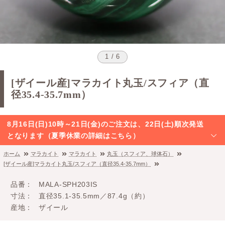
1 / 6
[ザイール産]マラカイト丸玉/スフィア（直
径35.4-35.7mm）
8月16日(日)10時～21日(金)のご注文は、22日(土)順次発送
となります（夏季休業の詳細はこちら）
ホーム
マラカイト
マラカイト
丸玉（スフィア、球体石）
[ザイール産]マラカイト丸玉/スフィア（直径35.4-35.7mm）
品番
MALA-SPH203IS
寸法
直径35.1-35.5mm／87.4g（約）
産地
ザイール