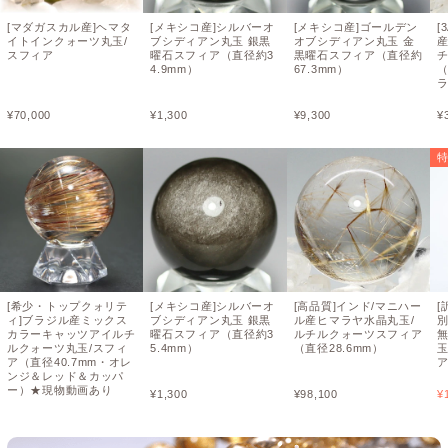
[マダガスカル産]ヘマタ
[メキシコ産]シルバーオ
[メキシコ産]ゴールデン
[
イトインクォーツ丸玉/
ブシディアン丸玉 銀黒
オブシディアン丸玉 金
スフィア
曜石スフィア（直径約3
黒曜石スフィア（直径約
4.9mm）
67.3mm）
（
¥
70,000
¥
1,300
¥
9,300
¥
[希少・トップクォリテ
[メキシコ産]シルバーオ
[高品質]インド/マニハー
[
ィ]ブラジル産ミックス
ブシディアン丸玉 銀黒
ル産ヒマラヤ水晶丸玉/
カラーキャッツアイルチ
曜石スフィア（直径約3
ルチルクォーツスフィア
無
ルクォーツ丸玉/スフィ
5.4mm）
（直径28.6mm）
ア（直径40.7mm・オレ
ア
ンジ＆レッド＆カッパ
ー）★現物動画あり
¥
1,300
¥
98,100
¥
¥
680,000