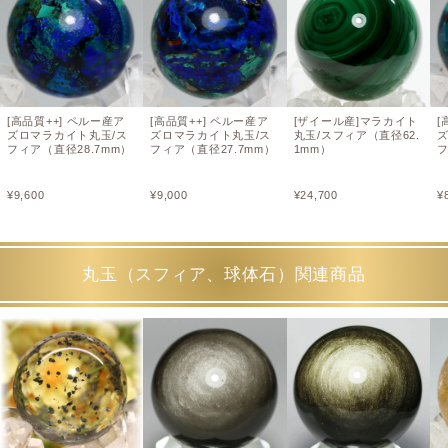
[高品質++] ペルー産ア
[高品質++] ペルー産ア
[ザイール産]マラカイト
[
ズロマラカイト丸玉/ス
ズロマラカイト丸玉/ス
丸玉/スフィア（直径62.
フィア（直径28.7mm）
フィア（直径27.7mm）
1mm）
フ
¥
9,600
¥
9,000
¥
24,700
¥
丸玉（スフィア、球体石）関連商品