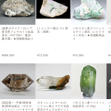
[超希少サイズ！]ロシア
[ミャンマー産]ヒスイ原
パキスタン産グリーント
産天然フェナカイト結晶
石（翡翠）
ルマリン原石（レピドラ
結
原石（437.55ct・鑑別
イト共生）★現物動画あ
書付属）★現物動画あり
り
¥
696,000
¥
72,000
¥
75,000
¥
[高品質+・中国/湖南省
ガネッシュヒマール/ヒ
パキスタン産ペリドット
産]瑶崗仙鉱山（ヤオガ
ンドゥン産ヒマラヤ水晶
結晶原石（2.24g）
ンシャン）ハーキマーダ
原石ナチュラルポイント