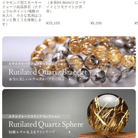
イヤモンド型スモーキー
（全長84.8mm/クローラ
クォーツ結晶原石（ナチ
イトとリモナイトが共
ュラルポイント/複数の
存）
水入り、小さな気泡はコ
ロッと数ミリを移動しま
¥
25,100
¥
5,200
¥
す）
¥
54,000