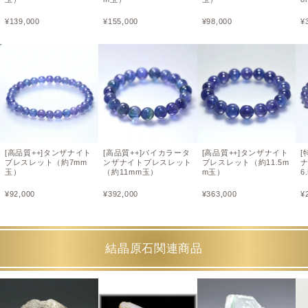
¥
139,000
¥
155,000
¥
98,000
¥
[高品質++]タンザナイト
[高品質++]バイカラータ
[高品質++]タンザナイト
[
ブレスレット（約7mm
ンザナイトブレスレット
ブレスレット（約11.5m
玉）
（約11mm玉）
m玉）
6
¥
92,000
¥
392,000
¥
363,000
¥
結晶原石関連商品