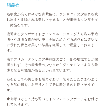
結晶石
透明度が高く鮮やかな青紫色に、タンザニアの夕暮れを映
し出すと比喩される美しさを見ることが出来るタンザナイ
ト結晶石です。
流通するタンザナイトはインクルージョンが入り込み半透
明〜不透明な物が多い中、今回ご紹介する結晶石は透明度
に優れた青色が美しい結晶を厳選してご用意しておりま
す。
南アフリカ・タンザニア共和国のごく一部の地域でしか採
掘されず、その産出量の少なさからダイヤモンドよりも希
少となる可能性があるといわれています。
鉱石としての美しさも魅力があり、削りだしたままのよう
な自然の形を、お守りとして身に着けるのも良さそうで
す。
◆御守りとして持ち運べるインフォニックポーチをお付け
しております。