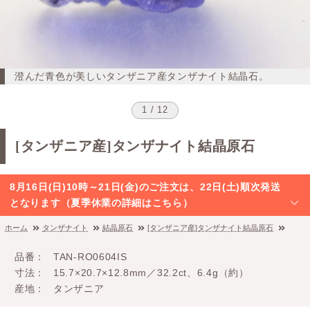
澄んだ青色が美しいタンザニア産タンザナイト結晶石。
1 / 12
[タンザニア産]タンザナイト結晶原石
8月16日(日)10時～21日(金)のご注文は、22日(土)順次発送
となります（夏季休業の詳細はこちら）
ホーム
タンザナイト
結晶原石
[タンザニア産]タンザナイト結晶原石
品番
TAN-RO0604IS
寸法
15.7×20.7×12.8mm／32.2ct、6.4g（約）
産地
タンザニア