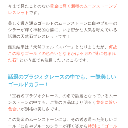
今まで見たことのない
黄金に輝く新種のムーンストーンブ
レスレット
です。
美しく透き通るゴールドのムーンストーンに白やブルーの
シラーが輝く神秘的な姿に、いま密かな人気を呼んでいる
話題の天然石ブレスレットです！
鑑別結果は「天然フェルドスパー」となりましたが、
何故
この様なゴールドの色合いとなるかは不明の “謎に包まれ
た石”
という点でも注目したいところです。
話題のプラジオクレースの中でも、一際美しい
ゴールドカラー！
「宝石名プラジオクレース」の名で話題となっているムー
ンストーンの中でも、ご覧のお品はより明るく
黄金に近い
色合い
が別格の美しさです。
この黄金のムーンストーンには、その透き通った美しいゴ
ールドに白やブルーのシラーが輝く姿から
特別に「ゴール