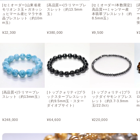
[セミオーダー]山東省産
[高品質++]ラリマーブレ
[セミオーダー/本数限定]
[
モリオン３玉＋ガネッシ
スレット（約13.5mm
高品質++ミャンマー産
ュヒマール産ヒマラヤ水
玉）
本翡翠ブレスレット（約
晶ブレスレット（約10m
8.5mm玉）
ネ
m玉）
¥
22,300
¥
380,000
¥
9,500
¥
[高品質+]ラリマーブレ
[トップクォリティ]ブラ
[トップクォリティ]ブラ
[
スレット（約13mm玉）
ックスターブレスレット
ックダイヤモンドブレス
（約9.5mm玉・スター
レット（約3.7-3.9mm
レ
ダイオプサイト）
玉/22.0ct）
m
¥
248,000
¥
64,600
¥
220,000
¥