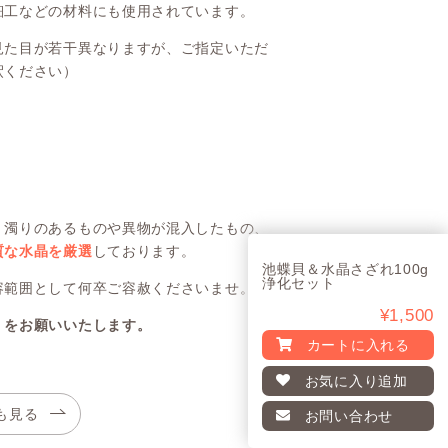
細工などの材料にも使用されています。
見た目が若干異なりますが、ご指定いただ
釈ください）
、濁りのあるものや異物が混入したもの、
質な水晶を厳選
しております。
池蝶貝＆水晶さざれ100g
浄化セット
容範囲として何卒ご容赦くださいませ。
¥1,500
」をお願いいたします。
カートに入れる
お気に入り
追加
も見る
お問い合わせ