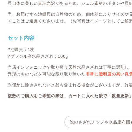
貝自体に美しい真珠光沢があるため、シェル素材のボタンや貝
尚、お届けする池蝶貝は自然物のため、個体差によりサイズや
くことはご遠慮くださいませ。（お写真はイメージとしてご解
セット内容
?池蝶貝：1枚
?ブラジル産水晶さざれ：100g
当店インフォニックで取り扱う天然水晶さざれは丁寧に選別し
異形のものなどを可能な限り取り除いた
非常に透明度の高い良
※僅かに除ききれない水晶も含まれる場合がございますが、許
複数のご購入をご希望の際は、カートに入れた後で「数量更新
他のさざれチップや水晶座布団