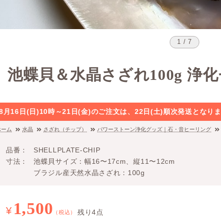
1 / 7
池蝶貝＆水晶さざれ100g 浄
8月16日(日)10時～21日(金)のご注文は、22日(土)順次発送と
ホーム
水晶
さざれ（チップ）
パワーストーン浄化グッズ｜石・音ヒーリング
品番
SHELLPLATE-CHIP
寸法
池蝶貝サイズ：幅16〜17cm、縦11〜12cm
ブラジル産天然水晶さざれ：100g
1,500
¥
残り4点
（税込）