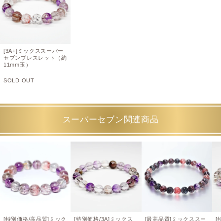
[3A+]ミックススーパー
セブンブレスレット（約
11mm玉）
SOLD OUT
スーパーセブン関連商品
[特別価格/高品質]ミック
[特別価格/3A]ミックス
[最高品質]ミックススー
[