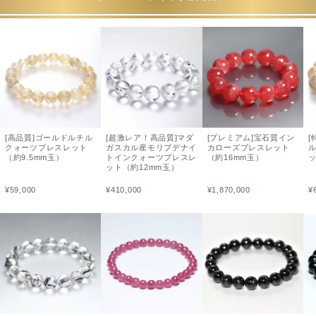
[高品質]ゴールドルチル
[超激レア！高品質]マダ
[プレミアム]宝石質イン
[
クォーツブレスレット
ガスカル産モリブデナイ
カローズブレスレット
（約9.5mm玉）
トインクォーツブレスレ
（約16mm玉）
ッ
ット（約12mm玉）
¥
59,000
¥
410,000
¥
1,870,000
¥