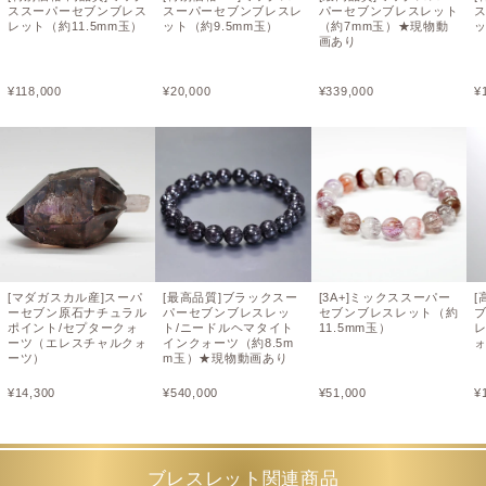
ススーパーセブンブレス
スーパーセブンブレスレ
パーセブンブレスレット
レット（約11.5mm玉）
ット（約9.5mm玉）
（約7mm玉）★現物動
ッ
画あり
¥
118,000
¥
20,000
¥
339,000
¥
[マダガスカル産]スーパ
[最高品質]ブラックスー
[3A+]ミックススーパー
[
ーセブン原石ナチュラル
パーセブンブレスレッ
セブンブレスレット（約
ポイント/セプタークォ
ト/ニードルヘマタイト
11.5mm玉）
ーツ（エレスチャルクォ
インクォーツ（約8.5m
ォ
ーツ）
m玉）★現物動画あり
¥
14,300
¥
540,000
¥
51,000
¥
ブレスレット関連商品