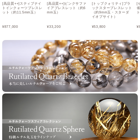
[高品質++]スティブナイ
[高品質++]ピンクサファ
[トップクォリティ]ブラ
[
トインクォーツブレスレ
イアブレスレット（約6
ックスターブレスレット
ット（約11.5mm玉）
mm玉）
（約9mm玉・スターダ
ト
イオプサイト）
¥
877,000
¥
33,200
¥
53,800
¥