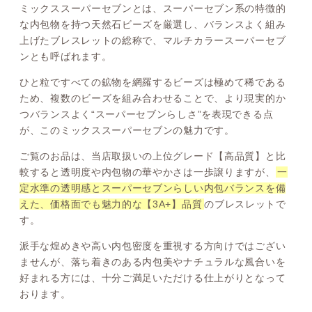
ミックススーパーセブンとは、スーパーセブン系の特徴的
な内包物を持つ天然石ビーズを厳選し、バランスよく組み
上げたブレスレットの総称で、マルチカラースーパーセブ
ンとも呼ばれます。
ひと粒ですべての鉱物を網羅するビーズは極めて稀である
ため、複数のビーズを組み合わせることで、より現実的か
つバランスよく“スーパーセブンらしさ”を表現できる点
が、このミックススーパーセブンの魅力です。
ご覧のお品は、当店取扱いの上位グレード【高品質】と比
較すると透明度や内包物の華やかさは一歩譲りますが、
一
定水準の透明感とスーパーセブンらしい内包バランスを備
えた、価格面でも魅力的な【3A+】品質
のブレスレットで
す。
派手な煌めきや高い内包密度を重視する方向けではござい
ませんが、落ち着きのある内包美やナチュラルな風合いを
好まれる方には、十分ご満足いただける仕上がりとなって
おります。