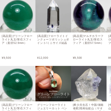
[高品質]グリーンフロー
[高品質]フローライトイ
[高品質]マルチカラーフ
[
ライト丸玉/蛍石スフィ
ンクォーツポリッシュポ
ローライト丸玉/蛍石ス
ア（直径52.9mm）
イント/ミニサイズ結晶
フィア（直径57.5mm）
フ
¥
9,500
¥
12,000
¥
9,500
¥
[高品質]グリーンフロー
グリーンフローライト
[希少共生石！中国/湖南
[
ライト丸玉/蛍石スフィ
ジュエリーカット ペン
省産]瑶崗仙鉱山（ヤオ