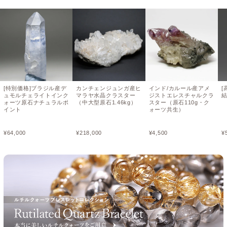
[特別価格]ブラジル産デ
カンチェンジュンガ産ヒ
インド/カルール産アメ
[
ュモルチェライトインク
マラヤ水晶クラスター
ジストエレスチャルクラ
結
ォーツ原石ナチュラルポ
（中大型原石1.46kg）
スター（原石110g・ク
イント
ォーツ共生）
¥
64,000
¥
218,000
¥
4,500
¥