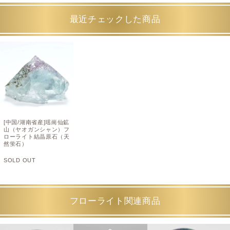
最近チェックした商品
[中国/湖南省産]瑶崗仙鉱
山（ヤオガンシャン）フ
ローライト結晶原石（天
然蛍石）
SOLD OUT
フローライト関連商品