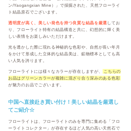
ン/Yaogangxian Mine）」で採掘された、天然フローライ
ト結晶原石でございます。
透明度が高く、美しい発色を持つ良質な結晶を厳選
してお
り、フローライト特有の結晶構造と共に、幻想的に輝く美
しい表情をお楽しみいただけます。
光を透かした際に現れる神秘的な色彩や、自然が長い年月
をかけて形成した立体的な結晶美は、鉱物標本としても高
い人気を誇ります。
フローライトには様々なカラーが存在しますが、
こちらの
お品はグリーンカラーが複雑に混ざり合う深みのある色彩
が魅力のお品でございます。
中国へ直接赴き買い付け！美しい結晶を厳選し
てご紹介☆
フローライトは、フローライトのみを専門に集める「フロ
ーライトコレクター」が存在するほど人気の高い天然石で