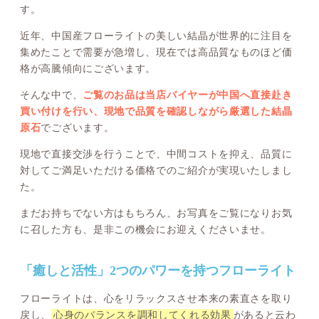
す。
近年、中国産フローライトの美しい結晶が世界的に注目を
集めたことで需要が急増し、現在では高品質なものほど価
格が高騰傾向にございます。
そんな中で、
ご覧のお品は当店バイヤーが中国へ直接赴き
買い付けを行い、現地で品質を確認しながら厳選した結晶
原石
でございます。
現地で直接交渉を行うことで、中間コストを抑え、品質に
対してご満足いただける価格でのご紹介が実現いたしまし
た。
まだお持ちでない方はもちろん、お写真をご覧になりお気
に召した方も、是非この機会にお迎えくださいませ。
「癒しと活性」2つのパワーを持つフローライト
フローライトは、心をリラックスさせ本来の素直さを取り
戻し、
心身のバランスを調和してくれる効果
があると云わ