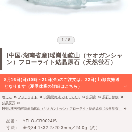
1 / 8
[中国/湖南省産]瑶崗仙鉱山（ヤオガンシャ
ン）フローライト結晶原石（天然蛍石）
8月16日(日)10時～21日(金)のご注文は、22日(土)順次発送
となります（夏季休業の詳細はこちら）
ホーム
フローライト
中国/湖南省フローライト
中国産
原石・鉱物
結晶原石
[中国/湖南省産]瑶崗仙鉱山（ヤオガンシャン）フローライト結晶原石（天然蛍石）
品番
YFLO-CR0024IS
寸法
全長34.1×32.2×20.3mm／24.0g（約）