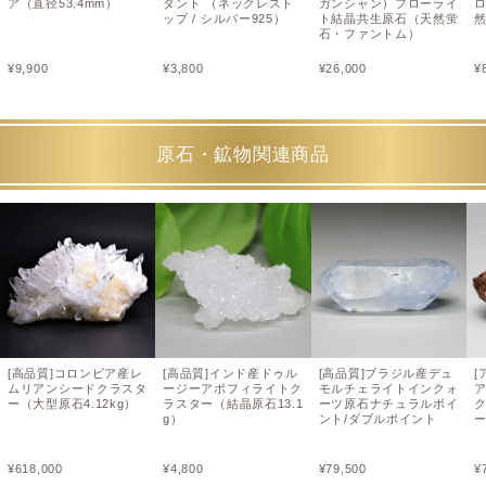
ア（直径53.4mm）
ダント （ネックレスト
ガンシャン）フローライ
ップ / シルバー925）
ト結晶共生原石（天然蛍
石・ファントム）
¥
9,900
¥
3,800
¥
26,000
¥
原石・鉱物関連商品
[高品質]コロンビア産レ
[高品質]インド産ドゥル
[高品質]ブラジル産デュ
[
ムリアンシードクラスタ
ージーアポフィライトク
モルチェライトインクォ
ア
ー（大型原石4.12kg）
ラスター（結晶原石13.1
ーツ原石ナチュラルポイ
g）
ント/ダブルポイント
ー
¥
618,000
¥
4,800
¥
79,500
¥