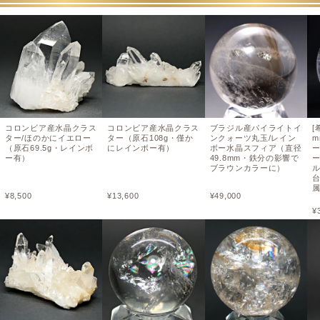
コロンビア産水晶クラス
コロンビア産水晶クラス
ブラジル産パイライトイ
[
ター/ほのかにイエロー
ター（原石108g・僅か
ンクォーツ丸玉/レイン
m
（原石69.5g・レインボ
にレインボー有）
ボー水晶スフィア（直径
ー有）
49.8mm・鉄分の影響で
ブラウンカラーに）
¥
8,500
¥
13,600
¥
49,000
¥