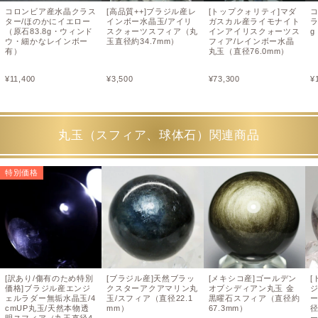
コロンビア産水晶クラス
[高品質++]ブラジル産レ
[トップクォリティ]マダ
ター/ほのかにイエロー
インボー水晶玉/アイリ
ガスカル産ライモナイト
ラ
（原石83.8g・ウィンド
スクォーツスフィア（丸
インアイリスクォーツス
ウ・細かなレインボー
玉直径約34.7mm）
フィア/レインボー水晶
有）
丸玉（直径76.0mm）
¥
11,400
¥
3,500
¥
73,300
¥
丸玉（スフィア、球体石）関連商品
特別価格
[訳あり/傷有のため特別
[ブラジル産]天然ブラッ
[メキシコ産]ゴールデン
[
価格]ブラジル産エンジ
クスターアクアマリン丸
オブシディアン丸玉 金
ェルラダー無垢水晶玉/4
玉/スフィア（直径22.1
黒曜石スフィア（直径約
cmUP丸玉/天然本物透
mm）
67.3mm）
径
明スフィア（丸玉直径4