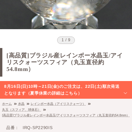
1 / 9
[高品質]ブラジル産レインボー水晶玉/アイ
リスクォーツスフィア（丸玉直径約
54.8mm）
8月16日(日)10時～21日(金)のご注文は、22日(土)順次発送
となります（夏季休業の詳細はこちら）
ホーム
水晶
レインボー水晶（アイリスクォーツ）
丸玉（スフィア、球体石）
[高品質]ブラジル産レインボー水晶玉/アイリスクォーツスフィア（丸玉直径約54.8mm）
品番
IRQ-SP2290IS