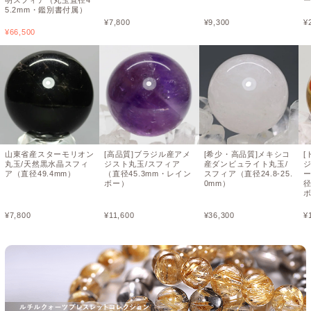
5.2mm・鑑別書付属）
¥
7,800
¥
9,300
¥
¥
66,500
山東省産スターモリオン
[高品質]ブラジル産アメ
[希少・高品質]メキシコ
[
丸玉/天然黒水晶スフィ
ジスト丸玉/スフィア
産ダンビュライト丸玉/
ア（直径49.4mm）
（直径45.3mm・レイン
スフィア（直径24.8-25.
ボー）
0mm）
径
¥
7,800
¥
11,600
¥
36,300
¥