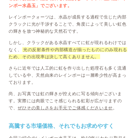
ンボー水晶玉」でございます。
レインボークォーツは、水晶が成長する過程で生じた内部
クラックに光が干渉することで、角度によって美しい虹色
の輝きを放つ神秘的な天然石です。
しかし、クラックがある水晶すべてに虹が現れるわけでは
なく、
光の反射条件や内部構造が揃ったものにのみ現れる
ため、その出現率は決して高くありません。
さらに近年では人工的に虹を作り出した処理石も多く流通
している中、天然由来のレインボーは一層希少性が高まっ
ております。
尚、お写真では虹の輝きが控えめに写る傾向がございま
す。実際には肉眼でこそ感じられる虹彩が広がりますの
で、
ぜひその美しさをお手元でご体感くださいませ
。
高騰する市場価格、それでもお求めやすく
今回ご紹介のレインボー水晶玉は、約10年にわたり取引を