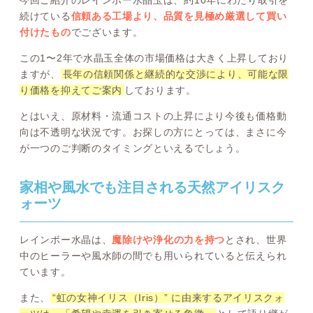
続けている
信頼ある工場より、品質を見極め厳選して買い
付けたもの
でございます。
この1〜2年で水晶玉全体の市場価格は大きく上昇しており
ますが、
長年の信頼関係と継続的な交渉により、可能な限
り価格を抑えてご案内
しております。
とはいえ、原材料・流通コストの上昇により今後も価格動
向は不透明な状況です。お探しの方にとっては、まさに今
が一つのご判断のタイミングといえるでしょう。
家相や風水でも注目される天然アイリスク
ォーツ
レインボー水晶は、
魔除けや浄化の力を持つ
とされ、世界
中のヒーラーや風水師の間でも用いられていると伝えられ
ています。
また、
“虹の女神イリス（Iris）” に由来するアイリスクォ