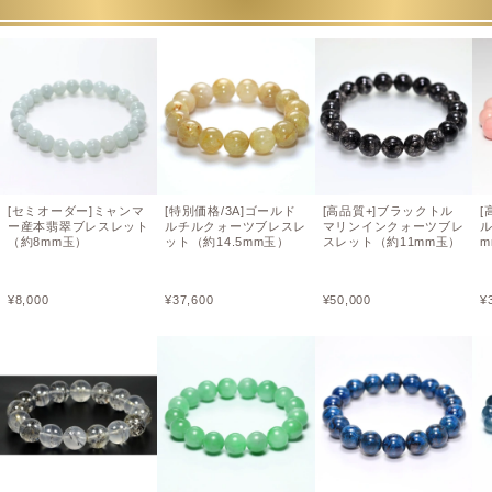
[セミオーダー]ミャンマ
[特別価格/3A]ゴールド
[高品質+]ブラックトル
[
ー産本翡翠ブレスレット
ルチルクォーツブレスレ
マリンインクォーツブレ
ル
（約8mm玉）
ット（約14.5mm玉）
スレット（約11mm玉）
m
¥
8,000
¥
37,600
¥
50,000
¥