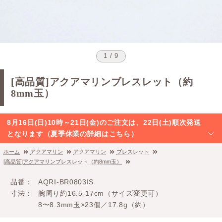
1 / 9
[高品質]アクアマリンブレスレット（約
8mm玉）
8月16日(日)10時～21日(金)のご注文は、22日(土)順次発送
となります（夏季休業の詳細はこちら）
ホーム
アクアマリン
アクアマリン
ブレスレット
[高品質]アクアマリンブレスレット（約8mm玉）
品番
AQRI-BR0803IS
寸法
腕周り約16.5-17cm（サイズ変更可）
8〜8.3mm玉×23個／17.8g（約）