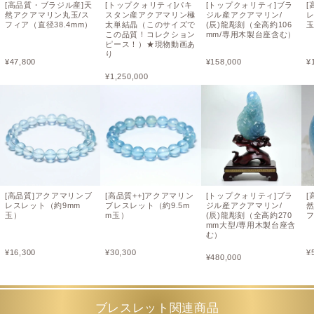
[高品質・ブラジル産]天
[トップクォリティ]パキ
[トップクォリティ]ブラ
[
然アクアマリン丸玉/ス
スタン産アクアマリン極
ジル産アクアマリン/
レ
フィア（直径38.4mm）
太単結晶（このサイズで
(辰)龍彫刻（全高約106
この品質！コレクション
mm/専用木製台座含む）
ピース！）★現物動画あ
り
¥
47,800
¥
158,000
¥
¥
1,250,000
[高品質]アクアマリンブ
[高品質++]アクアマリン
[トップクォリティ]ブラ
[
レスレット（約9mm
ブレスレット（約9.5m
ジル産アクアマリン/
玉）
m玉）
(辰)龍彫刻（全高約270
フ
mm大型/専用木製台座含
む）
¥
16,300
¥
30,300
¥
¥
480,000
ブレスレット関連商品