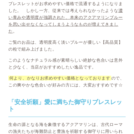
ブレスレットがお求めやすい価格で流通するようになりま
した。 しかし一方、従来では考えられなかったような
濃
い青みや透明度が強調された、本来のアクアマリンブルー
を思い出せなくなってしまうようなものが増えてきまし
た
。
ご覧のお品は、透明度高く淡いブルーが優しい【高品質】
の粒で組み上げました。
このようなナチュラル感が素晴らしい絶妙な色合いは意外
と少なく、当店がおすすめしたい逸品です。
何より、かなりお求めやすい価格となっております
ので、
この爽やかな色合いが好みの方には、大変おすすめです☆
「安全祈願」愛に満ちた御守りブレスレッ
ト
生命の源となる海を象徴するアクアマリンは、古代ローマ
の漁夫たちが海難防止と豊漁を祈願する御守りに用いられ