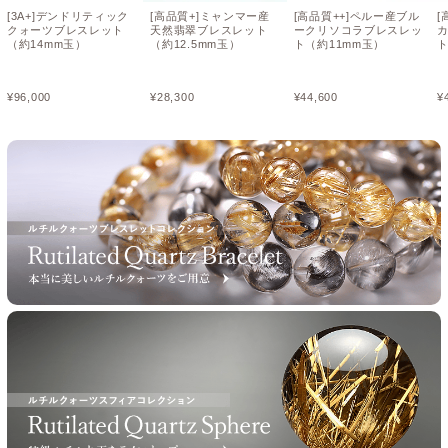
[3A+]デンドリティック
[高品質+]ミャンマー産
[高品質++]ペルー産ブル
[
クォーツブレスレット
天然翡翠ブレスレット
ークリソコラブレスレッ
（約14mm玉）
（約12.5mm玉）
ト（約11mm玉）
ト
¥
96,000
¥
28,300
¥
44,600
¥